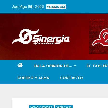
Saltar
Jue. Ago 6th, 2026
4:16:38 AM
al
contenido
EN LA OPINIÓN DE…
EL TABLE
CUERPO Y ALMA
CONTACTO
NOTAS CURIOSAS
SABÍAS QUE