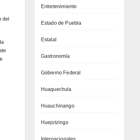
Entretenimiento
n del
Estado de Puebla
Estatal
da
ate
Gastronomía
ue
Gobierno Federal
Huaquechula
Huauchinango
Huejotzingo
Internacionales