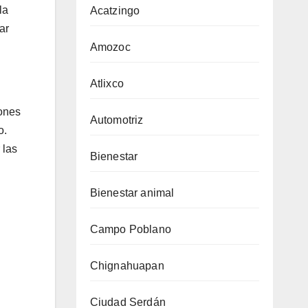
la
Acatzingo
ar
Amozoc
Atlixco
iones
Automotriz
o.
 las
Bienestar
Bienestar animal
Campo Poblano
Chignahuapan
Ciudad Serdán