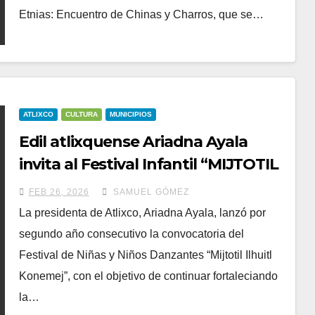
Etnias: Encuentro de Chinas y Charros, que se…
ATLIXCO
CULTURA
MUNICIPIOS
Edil atlixquense Ariadna Ayala
invita al Festival Infantil “MIJTOTIL
ILHUITL KONEMEJ”
FEB 26, 2026
SAMUEL GÓMEZ
La presidenta de Atlixco, Ariadna Ayala, lanzó por
segundo año consecutivo la convocatoria del
Festival de Niñas y Niños Danzantes “Mijtotil Ilhuitl
Konemej”, con el objetivo de continuar fortaleciando
la…