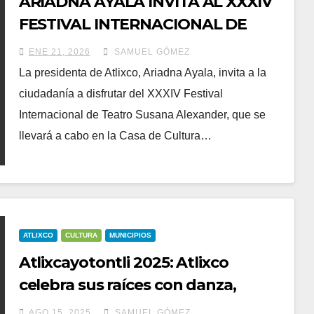
ARIADNA AYALA INVITA AL XXXIV
FESTIVAL INTERNACIONAL DE
TEATRO SUSANA ALEXANDER EN
ENE 21, 2026
SAMUEL GÓMEZ
ATLIXCO
La presidenta de Atlixco, Ariadna Ayala, invita a la
ciudadanía a disfrutar del XXXIV Festival
Internacional de Teatro Susana Alexander, que se
llevará a cabo en la Casa de Cultura…
ATLIXCO
CULTURA
MUNICIPIOS
Atlixcayotontli 2025: Atlixco
celebra sus raíces con danza,
gastronomía y tradición
AGO 15, 2025
SAMUEL GÓMEZ