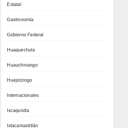
Estatal
Gastronomía
Gobierno Federal
Huaquechula
Huauchinango
Huejotzingo
Internacionales
Ixcaquixtla
Ixtacamaxtitlán