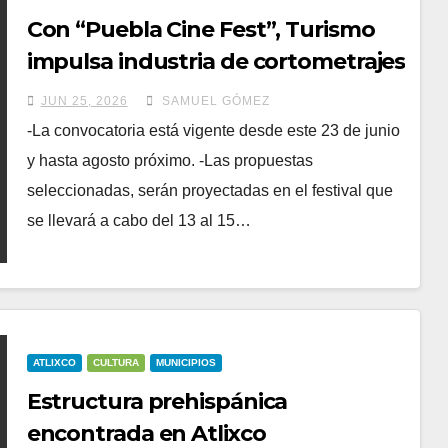
Con “Puebla Cine Fest”, Turismo
impulsa industria de cortometrajes
entre jóvenes poblanos
JUN 25, 2026
SAMUEL GÓMEZ
-La convocatoria está vigente desde este 23 de junio
y hasta agosto próximo. -Las propuestas
seleccionadas, serán proyectadas en el festival que
se llevará a cabo del 13 al 15…
ATLIXCO
CULTURA
MUNICIPIOS
Estructura prehispánica
encontrada en Atlixco