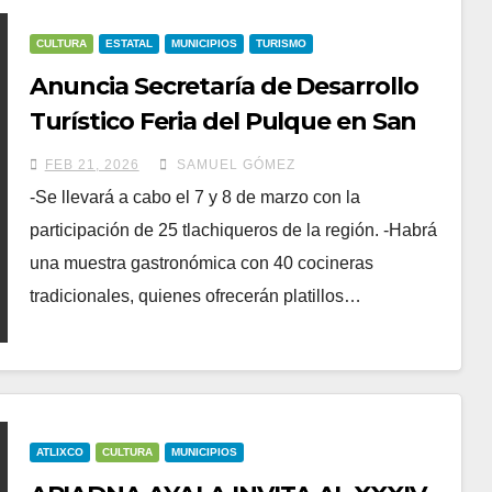
CULTURA
ESTATAL
MUNICIPIOS
TURISMO
Anuncia Secretaría de Desarrollo
Turístico Feria del Pulque en San
Mateo Ozolco
FEB 21, 2026
SAMUEL GÓMEZ
-Se llevará a cabo el 7 y 8 de marzo con la
participación de 25 tlachiqueros de la región. -Habrá
una muestra gastronómica con 40 cocineras
tradicionales, quienes ofrecerán platillos…
ATLIXCO
CULTURA
MUNICIPIOS