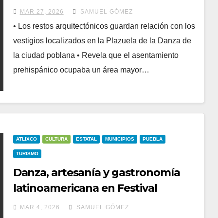
MAR 27, 2026
SAMUEL GÓMEZ
• Los restos arquitectónicos guardan relación con los
vestigios localizados en la Plazuela de la Danza de
la ciudad poblana • Revela que el asentamiento
prehispánico ocupaba un área mayor…
ATLIXCO
CULTURA
ESTATAL
MUNICIPIOS
PUEBLA
TURISMO
Danza, artesanía y gastronomía
latinoamericana en Festival
Internacional de las Etnias de
MAR 4, 2026
SAMUEL GÓMEZ