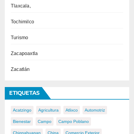
Tlaxcala,
Tochimilco
Turismo
Zacapoaxtla
Zacatlán
ETIQUETAS
Acatzingo
Agricultura
Atlixco
Automotriz
Bienestar
Campo
Campo Poblano
Chignahuapan
China
Comercio Exterior