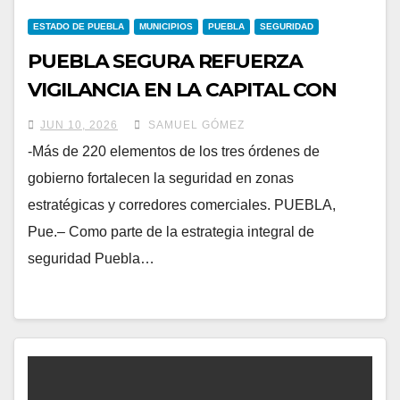
ESTADO DE PUEBLA
MUNICIPIOS
PUEBLA
SEGURIDAD
PUEBLA SEGURA REFUERZA
VIGILANCIA EN LA CAPITAL CON
OPERATIVOS AIRE-TIERRA
JUN 10, 2026
SAMUEL GÓMEZ
-Más de 220 elementos de los tres órdenes de
gobierno fortalecen la seguridad en zonas
estratégicas y corredores comerciales. PUEBLA,
Pue.– Como parte de la estrategia integral de
seguridad Puebla…