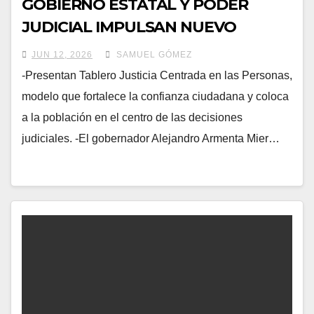
GOBIERNO ESTATAL Y PODER
JUDICIAL IMPULSAN NUEVO
MODELO DE JUSTICIA CERCANA Y
JUN 12, 2026
SAMUEL GÓMEZ
HUMANISTA
-Presentan Tablero Justicia Centrada en las Personas,
modelo que fortalece la confianza ciudadana y coloca
a la población en el centro de las decisiones
judiciales. -El gobernador Alejandro Armenta Mier…