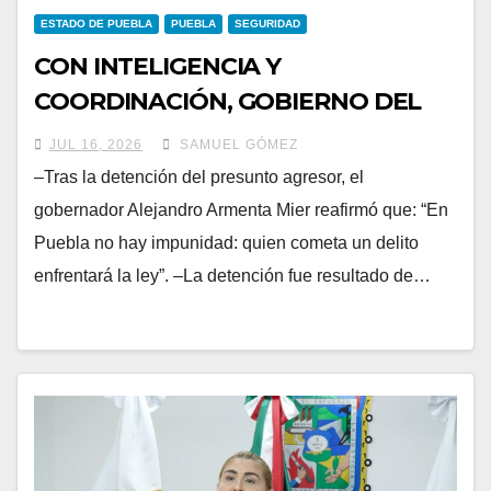
ESTADO DE PUEBLA
PUEBLA
SEGURIDAD
CON INTELIGENCIA Y
COORDINACIÓN, GOBIERNO DEL
ESTADO GARANTIZA SEGURIDAD
JUL 16, 2026
SAMUEL GÓMEZ
EN VÍA ATLIXCÁYOTL
–Tras la detención del presunto agresor, el
gobernador Alejandro Armenta Mier reafirmó que: “En
Puebla no hay impunidad: quien cometa un delito
enfrentará la ley”. –La detención fue resultado de…