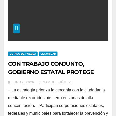
ESTADO DE PUEBLA
SEGURIDAD
CON TRABAJO CONJUNTO,
GOBIERNO ESTATAL PROTEGE
ESPACIOS PÚBLICOS CON
JUN 12, 2026
SAMUEL GÓMEZ
SEGURIDAD CIUDADANA Y
– La estrategia prioriza la cercanía con la ciudadanía
PROXIMIDAD
mediante recorridos pie-tierra en zonas de alta
concentración. – Participan corporaciones estatales,
federales y municipales para fortalecer la prevención y