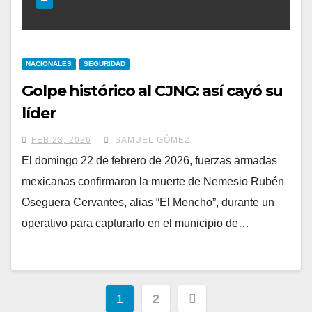
NACIONALES
SEGURIDAD
Golpe histórico al CJNG: así cayó su
líder
FEB 23, 2026
SAMUEL GÓMEZ
El domingo 22 de febrero de 2026, fuerzas armadas
mexicanas confirmaron la muerte de Nemesio Rubén
Oseguera Cervantes, alias “El Mencho”, durante un
operativo para capturarlo en el municipio de…
Paginación
1
2