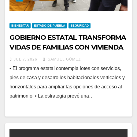
BIENESTAR
ESTADO DE PUEBLA
SEGURIDAD
GOBIERNO ESTATAL TRANSFORMA
VIDAS DE FAMILIAS CON VIVIENDA
“POR AMOR A PUEBLA”
JUL 7, 2026
SAMUEL GÓMEZ
• El programa estatal contempla lotes con servicios,
pies de casa y desarrollos habitacionales verticales y
horizontales para ampliar las opciones de acceso al
patrimonio. • La estrategia prevé una…