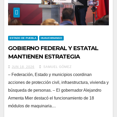
ESTADO DE PUEBLA
HUAUCHINANGO
GOBIERNO FEDERAL Y ESTATAL
MANTIENEN ESTRATEGIA
PREVENTIVA DE DESASTRES EN LA
JUN 18, 2026
SAMUEL GÓMEZ
SIERRA NORTE
– Federación, Estado y municipios coordinan
acciones de protección civil, infraestructura, vivienda y
búsqueda de personas. – El gobernador Alejandro
Armenta Mier destacó el funcionamiento de 18
módulos de maquinaria…