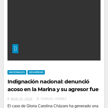
NACIONALES
SEGURIDAD
Indignación nacional: denunció
acoso en la Marina y su agresor fue
ascendido
MAR 25, 2026
SAMUEL GÓMEZ
El caso de Gloria Carolina Cházaro ha generado una