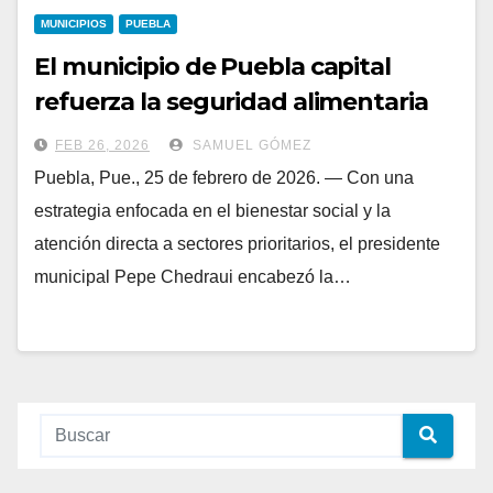
MUNICIPIOS
PUEBLA
El municipio de Puebla capital
refuerza la seguridad alimentaria
con “Alimentación Imparable” en
FEB 26, 2026
SAMUEL GÓMEZ
Xilotzingo
Puebla, Pue., 25 de febrero de 2026. — Con una
estrategia enfocada en el bienestar social y la
atención directa a sectores prioritarios, el presidente
municipal Pepe Chedraui encabezó la…