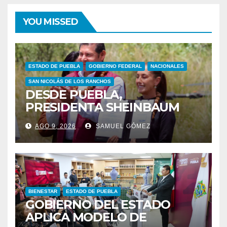
YOU MISSED
ESTADO DE PUEBLA
GOBIERNO FEDERAL
NACIONALES
SAN NICOLÁS DE LOS RANCHOS
DESDE PUEBLA,
PRESIDENTA SHEINBAUM
FIRMA DECRETO PARA
AGO 9, 2026
SAMUEL GÓMEZ
REFORESTAR A MÉXICO Y
RESTAURAR ECOSISTEMAS
BIENESTAR
ESTADO DE PUEBLA
GOBIERNO DEL ESTADO
APLICA MODELO DE