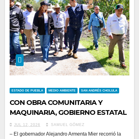
ESTADO DE PUEBLA
MEDIO AMBIENTE
SAN ANDRÉS CHOLULA
CON OBRA COMUNITARIA Y
MAQUINARIA, GOBIERNO ESTATAL
INTERVIENE DESLAVE EN PARQUE
JUL 12, 2026
SAMUEL GÓMEZ
METROPOLITANO
– El gobernador Alejandro Armenta Mier recorrió la