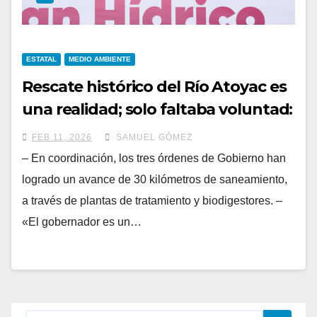
ESTATAL
MEDIO AMBIENTE
Rescate histórico del Río Atoyac es
una realidad; solo faltaba voluntad:
Armenta
FEB 11, 2026
SAMUEL GÓMEZ
– En coordinación, los tres órdenes de Gobierno han
logrado un avance de 30 kilómetros de saneamiento,
a través de plantas de tratamiento y biodigestores. –
«El gobernador es un…