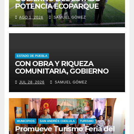
POTENCIA ECOPARQUE
PENSAR EN GRANDE COMO
AGO 1, 2026
SAMUEL GÓMEZ
REFERENTE AMBIENTAL
ESTADO DE PUEBLA
CON OBRA Y RIQUEZA
COMUNITARIA, GOBIERNO
ESTATAL INCENTIVA AL
JUL 28, 2026
SAMUEL GÓMEZ
TALENTO ARTESANAL
MUNICIPIOS
SAN ANDRÉS CHOLULA
TURISMO
Promueve Turismo Feria del