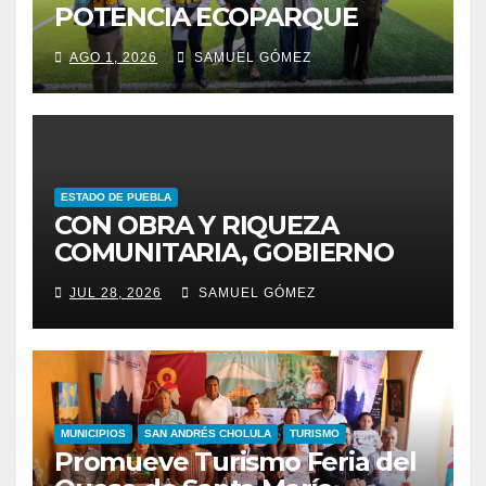
POTENCIA ECOPARQUE
PENSAR EN GRANDE COMO
AGO 1, 2026
SAMUEL GÓMEZ
REFERENTE AMBIENTAL
ESTADO DE PUEBLA
CON OBRA Y RIQUEZA
COMUNITARIA, GOBIERNO
ESTATAL INCENTIVA AL
JUL 28, 2026
SAMUEL GÓMEZ
TALENTO ARTESANAL
MUNICIPIOS
SAN ANDRÉS CHOLULA
TURISMO
Promueve Turismo Feria del