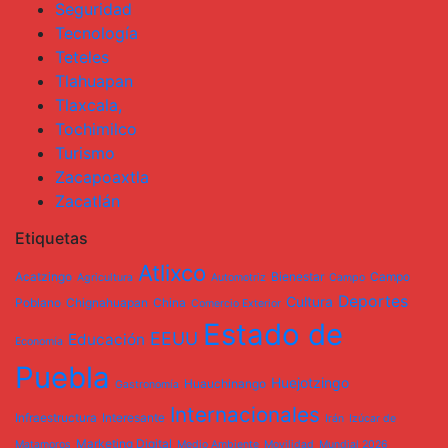
Seguridad
Tecnología
Teteles
Tlahuapan
Tlaxcala,
Tochimilco
Turismo
Zacapoaxtla
Zacatlán
Etiquetas
Atlixco
Acatzingo
Bienestar
Campo
Agricultura
Automotriz
Campo
Deportes
Cultura
Poblano
Chignahuapan
China
Comercio Exterior
Estado de
EEUU
Educación
Economía
Puebla
Huejotzingo
Huauchinango
Gastronomía
Internacionales
Infraestructura
Interesante
Irán
Izúcar de
Marketing Digital
Matamoros
Medio Ambiente
Movilidad
Mundial 2026