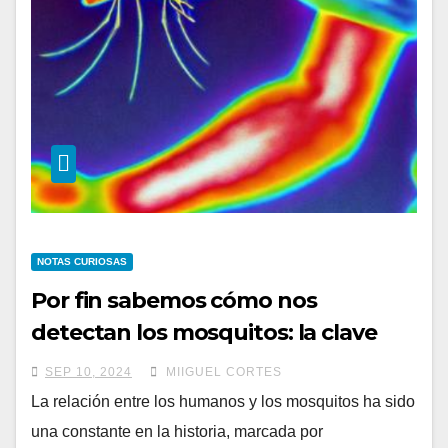
NOTAS CURIOSAS
Por fin sabemos cómo nos
detectan los mosquitos: la clave
está en la radiación infrarroja
SEP 10, 2024
MIIGUEL CORTES
La relación entre los humanos y los mosquitos ha sido
una constante en la historia, marcada por