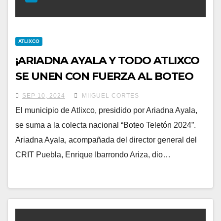
ATLIXCO
¡ARIADNA AYALA Y TODO ATLIXCO
SE UNEN CON FUERZA AL BOTEO
TELETÓN 2024!
SEP 10, 2024
MIIGUEL CORTES
El municipio de Atlixco, presidido por Ariadna Ayala,
se suma a la colecta nacional “Boteo Teletón 2024”.
Ariadna Ayala, acompañada del director general del
CRIT Puebla, Enrique Ibarrondo Ariza, dio…