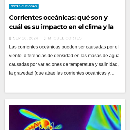
NOTAS CURIOSAS
Corrientes oceánicas: qué son y
cuál es su impacto en el clima y la
vida marina
SEP 10, 2024
MIIGUEL CORTES
Las corrientes oceánicas pueden ser causadas por el
viento, diferencias de densidad en las masas de agua
causadas por variaciones de temperatura y salinidad,
la gravedad (que atrae las corrientes oceánicas y…