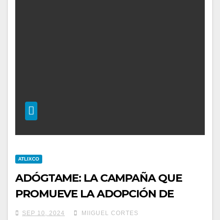
ATLIXCO
ADÓGTAME: LA CAMPAÑA QUE
PROMUEVE LA ADOPCIÓN DE
PERRITOS EN ATLIXCO
SEP 10, 2024
MIIGUEL CORTES