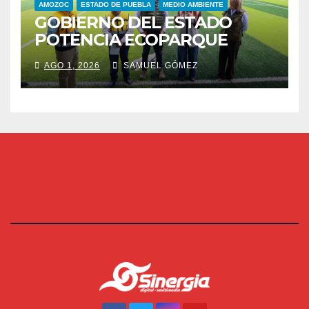
AMOZOC
ESTADO DE PUEBLA
MEDIO AMBIENTE
GOBIERNO DEL ESTADO
POTENCIA ECOPARQUE
PENSAR EN GRANDE COMO
AGO 1, 2026
SAMUEL GÓMEZ
REFERENTE AMBIENTAL