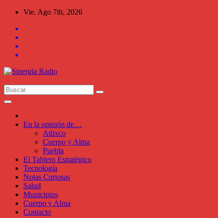
Saltar
Vie. Ago 7th, 2026
al
contenido
En la opinión de…
Atlixco
Cuerpo y Alma
Puebla
El Tablero Estratégico
Tecnología
Notas Curiosas
Salud
Municipios
Cuerpo y Alma
Contacto