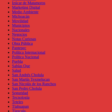
Izúcar de Matamoros
Marketing Digital
Medio Ambiente
Michoacán
Movilidad
Municipios
Nacionales
Negocios
Notas Curiosas
Obra Pública
Pantepec
Política Internacional
Política Nacional
Puebla
Sabías Que
Salud
San Andrés Cholula
San Martín Texmelucan
San Nicolás de los Ranchos
San Pedro Cholula
Seguridad
Tecnología
Teteles
Tlahuapan
Tlaxcala,