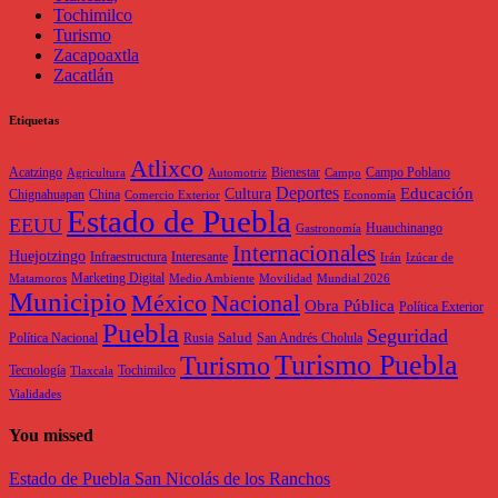
Tochimilco
Turismo
Zacapoaxtla
Zacatlán
Etiquetas
Atlixco
Acatzingo
Bienestar
Campo Poblano
Agricultura
Automotriz
Campo
Deportes
Educación
Cultura
Chignahuapan
China
Comercio Exterior
Economía
Estado de Puebla
EEUU
Huauchinango
Gastronomía
Internacionales
Huejotzingo
Infraestructura
Interesante
Irán
Izúcar de
Marketing Digital
Matamoros
Medio Ambiente
Movilidad
Mundial 2026
Municipio
México
Nacional
Obra Pública
Política Exterior
Puebla
Seguridad
Salud
Política Nacional
Rusia
San Andrés Cholula
Turismo Puebla
Turismo
Tecnología
Tochimilco
Tlaxcala
Vialidades
You missed
Estado de Puebla
San Nicolás de los Ranchos