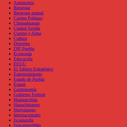
Automotriz
Bienestar
Bienestar animal
Campo Poblano
Chignahuapan
Ciudad Serdán
Cuerpo y Alma
Cultura
Deportes
DIF Puebla
Economía
Educación
EEUU
El Tablero Estratégico
Entretenimiento
Estado de Puebla
Estatal
Gastronomía
Gobierno Federal
Huaquechula
Huauchinango
Huejotzingo
Internacionales
Ixcaquixtla
Ixtacamaxtitlán