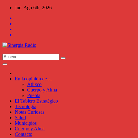
Saltar
Jue. Ago 6th, 2026
al
contenido
En la opinión de…
Atlixco
Cuerpo y Alma
Puebla
El Tablero Estratégico
Tecnología
Notas Curiosas
Salud
Municipios
Cuerpo y Alma
Contacto