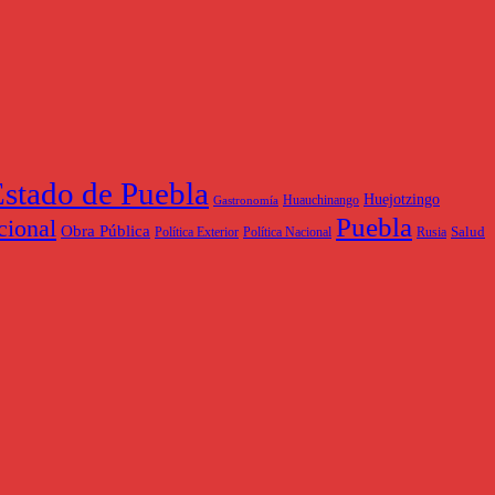
stado de Puebla
Huejotzingo
Huauchinango
Gastronomía
Puebla
cional
Obra Pública
Salud
Política Exterior
Política Nacional
Rusia