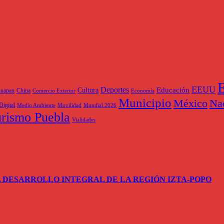
E
EEUU
Deportes
Educación
Cultura
huapan
China
Comercio Exterior
Economía
Municipio
México
Na
Digital
Medio Ambiente
Movilidad
Mundial 2026
rismo Puebla
Vialidades
 DESARROLLO INTEGRAL DE LA REGIÓN IZTA-POPO