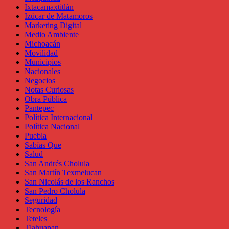
Ixtacamaxtitlán
Izúcar de Matamoros
Marketing Digital
Medio Ambiente
Michoacán
Movilidad
Municipios
Nacionales
Negocios
Notas Curiosas
Obra Pública
Pantepec
Política Internacional
Política Nacional
Puebla
Sabías Que
Salud
San Andrés Cholula
San Martín Texmelucan
San Nicolás de los Ranchos
San Pedro Cholula
Seguridad
Tecnología
Teteles
Tlahuapan