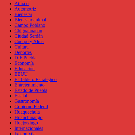
Atlixco
Automotriz
Bienestar
Bienestar animal
Campo Poblano
Chignahuapan
Ciudad Serdán
Cuerpo y Alma
Cultura
Deportes
DIF Puebla
Economía
Educación
EEUU
El Tablero Estratégico
Entretenimiento
Estado de Puebla
Estatal
Gastronomía
Gobierno Federal
Huaquechula
Huauchinango
Huejotzingo
Internacionales
Ixcaquixtla