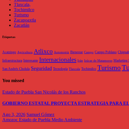
Tlaxcala,
Tochimilco
Turismo
Zacapoaxtla
Zacatlán
Etiquetas
Atlixco
Acatzingo
Bienestar
Campo Poblano
Chigna
Agricultura
Automotriz
Campo
Internacionales
Infraestructura
Interesante
Marketing 
Irán
Izúcar de Matamoros
Tu
Turismo
Seguridad
San Andrés Cholula
Tecnología
Tochimilco
Tlaxcala
You missed
Estado de Puebla
San Nicolás de los Ranchos
GOBIERNO ESTATAL PROYECTA ESTRATEGIA PARA EL
Ago 3, 2026
Samuel Gómez
Amozoc
Estado de Puebla
Medio Ambiente