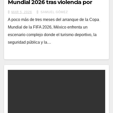
Mundial 2026 tras violencia por
muerte de “El Mencho”
MAR 5, 2026
SAMUEL GÓMEZ
A poco más de tres meses del arranque de la Copa
Mundial de la FIFA 2026, México enfrenta un
escenario complejo donde el turismo deportivo, la
seguridad pública y la…