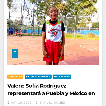
DEPORTES
ESTADO DE PUEBLA
NACIONALES
Valerie Sofía Rodríguez
representará a Puebla y México en
Costa Rica
MAY 19, 2026
SAMUEL GÓMEZ