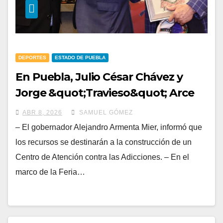
DEPORTES
ESTADO DE PUEBLA
En Puebla, Julio César Chávez y
Jorge &quot;Travieso&quot; Arce
encabezarán pelea con causa
ABR 8, 2026
SAMUEL GÓMEZ
– El gobernador Alejandro Armenta Mier, informó que
los recursos se destinarán a la construcción de un
Centro de Atención contra las Adicciones. – En el
marco de la Feria…