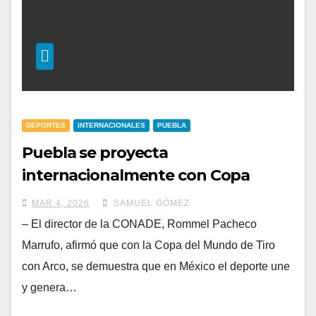
DEPORTES
INTERNACIONALES
PUEBLA
Puebla se proyecta
internacionalmente con Copa
Mundial de Tiro con Arco
MAR 4, 2026
SAMUEL GÓMEZ
– El director de la CONADE, Rommel Pacheco
Marrufo, afirmó que con la Copa del Mundo de Tiro
con Arco, se demuestra que en México el deporte une
y genera…