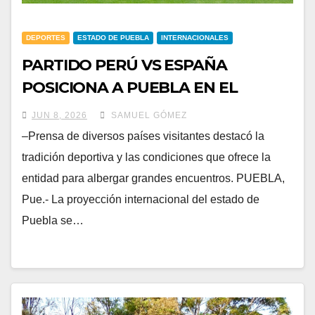
DEPORTES
ESTADO DE PUEBLA
INTERNACIONALES
PARTIDO PERÚ VS ESPAÑA
POSICIONA A PUEBLA EN EL
ESCENARIO FUTBOLÍSTICO
JUN 8, 2026
SAMUEL GÓMEZ
INTERNACIONAL
–Prensa de diversos países visitantes destacó la
tradición deportiva y las condiciones que ofrece la
entidad para albergar grandes encuentros. PUEBLA,
Pue.- La proyección internacional del estado de
Puebla se…