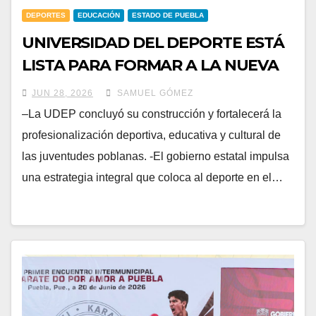
DEPORTES
EDUCACIÓN
ESTADO DE PUEBLA
UNIVERSIDAD DEL DEPORTE ESTÁ
LISTA PARA FORMAR A LA NUEVA
GENERACIÓN DE ATLETAS:
JUN 28, 2026
SAMUEL GÓMEZ
ARMENTA MIER
–La UDEP concluyó su construcción y fortalecerá la
profesionalización deportiva, educativa y cultural de
las juventudes poblanas. -El gobierno estatal impulsa
una estrategia integral que coloca al deporte en el…