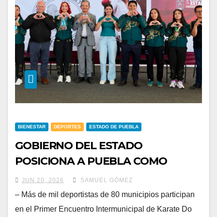
BIENESTAR
DEPORTES
ESTADO DE PUEBLA
GOBIERNO DEL ESTADO
POSICIONA A PUEBLA COMO
EPICENTRO DEL DEPORTE CON
JUN 20, 2026
SAMUEL GÓMEZ
ENCUENTRO DE KARATE DO
– Más de mil deportistas de 80 municipios participan
en el Primer Encuentro Intermunicipal de Karate Do