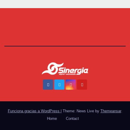
Funciona gracias a WordPress
|
Theme: News Live by
Themeansar
.
Home
Contact