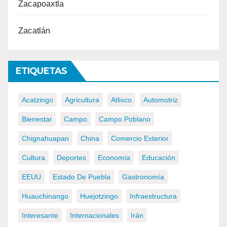
Zacapoaxtla
Zacatlán
ETIQUETAS
Acatzingo
Agricultura
Atlixco
Automotriz
Bienestar
Campo
Campo Poblano
Chignahuapan
China
Comercio Exterior
Cultura
Deportes
Economía
Educación
EEUU
Estado De Puebla
Gastronomía
Huauchinango
Huejotzingo
Infraestructura
Interesante
Internacionales
Irán