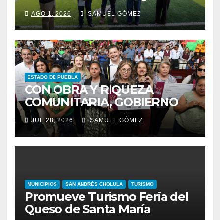
PENSAR EN GRANDE COMO
AGO 1, 2026
SAMUEL GÓMEZ
REFERENTE AMBIENTAL
ESTADO DE PUEBLA
CON OBRA Y RIQUEZA
COMUNITARIA, GOBIERNO
ESTATAL INCENTIVA AL
JUL 28, 2026
SAMUEL GÓMEZ
TALENTO ARTESANAL
MUNICIPIOS
SAN ANDRÉS CHOLULA
TURISMO
Promueve Turismo Feria del
Queso de Santa María