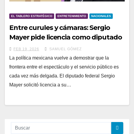
EL TABLERO ESTRATÉGICO
ENTRETENIMIENTO
NACIONALES
Entre curules y cámaras: Sergio
Mayer pide licencia como diputado
para entrar a un reality show en
FEB 19, 2026
SAMUEL GÓMEZ
Estados Unidos
La política mexicana vuelve a demostrar que la
frontera entre el espectáculo y el servicio público es
cada vez más delgada. El diputado federal Sergio
Mayer solicitó licencia a su…