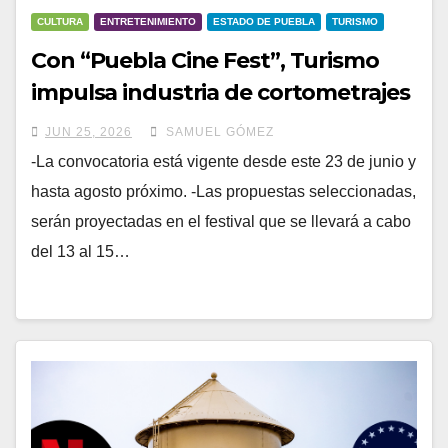
CULTURA
ENTRETENIMIENTO
ESTADO DE PUEBLA
TURISMO
Con “Puebla Cine Fest”, Turismo
impulsa industria de cortometrajes
entre jóvenes poblanos
JUN 25, 2026
SAMUEL GÓMEZ
-La convocatoria está vigente desde este 23 de junio y
hasta agosto próximo. -Las propuestas seleccionadas,
serán proyectadas en el festival que se llevará a cabo
del 13 al 15…