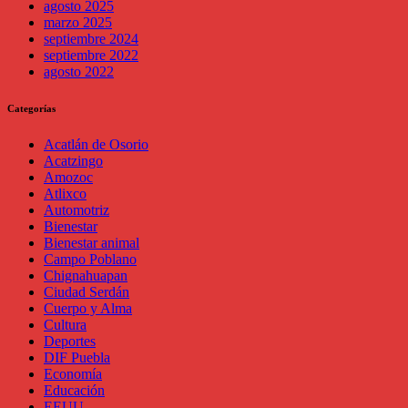
agosto 2025
marzo 2025
septiembre 2024
septiembre 2022
agosto 2022
Categorías
Acatlán de Osorio
Acatzingo
Amozoc
Atlixco
Automotriz
Bienestar
Bienestar animal
Campo Poblano
Chignahuapan
Ciudad Serdán
Cuerpo y Alma
Cultura
Deportes
DIF Puebla
Economía
Educación
EEUU