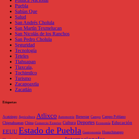
Política Nacional
Puebla
Sabías Que
Salud
San Andrés Cholula
San Martín Texmelucan
San Nicolás de los Ranchos
San Pedro Cholula
Seguridad
Tecnología
Teteles
Tlahuapan
Tlaxcala,
Tochimilco
Turismo
Zacapoaxtla
Zacatlán
Etiquetas
Atlixco
Acatzingo
Bienestar
Campo Poblano
Agricultura
Automotriz
Campo
Deportes
Educación
Cultura
Chignahuapan
China
Comercio Exterior
Economía
Estado de Puebla
EEUU
Huauchinango
Gastronomía