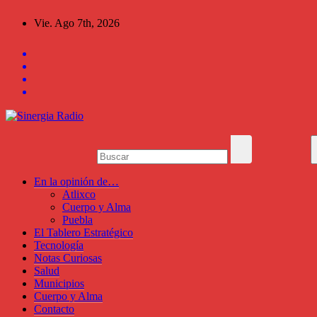
Saltar
Vie. Ago 7th, 2026
al
contenido
En la opinión de…
Atlixco
Cuerpo y Alma
Puebla
El Tablero Estratégico
Tecnología
Notas Curiosas
Salud
Municipios
Cuerpo y Alma
Contacto