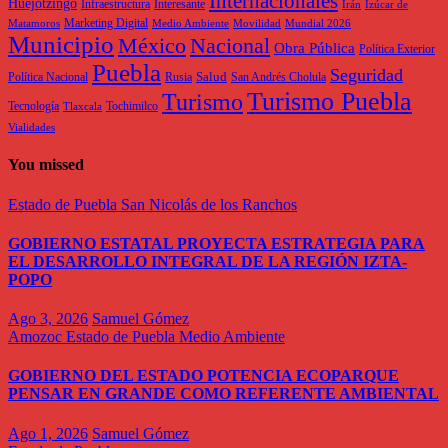
Internacionales
Huejotzingo
Infraestructura
Interesante
Irán
Izúcar de
Marketing Digital
Matamoros
Medio Ambiente
Movilidad
Mundial 2026
Municipio
México
Nacional
Obra Pública
Política Exterior
Puebla
Seguridad
Salud
Política Nacional
Rusia
San Andrés Cholula
Turismo Puebla
Turismo
Tecnología
Tochimilco
Tlaxcala
Vialidades
You missed
Estado de Puebla
San Nicolás de los Ranchos
GOBIERNO ESTATAL PROYECTA ESTRATEGIA PARA
EL DESARROLLO INTEGRAL DE LA REGIÓN IZTA-
POPO
Ago 3, 2026
Samuel Gómez
Amozoc
Estado de Puebla
Medio Ambiente
GOBIERNO DEL ESTADO POTENCIA ECOPARQUE
PENSAR EN GRANDE COMO REFERENTE AMBIENTAL
Ago 1, 2026
Samuel Gómez