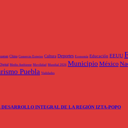
E
EEUU
Deportes
Educación
Cultura
huapan
China
Comercio Exterior
Economía
Municipio
México
Na
Digital
Medio Ambiente
Movilidad
Mundial 2026
rismo Puebla
Vialidades
 DESARROLLO INTEGRAL DE LA REGIÓN IZTA-POPO