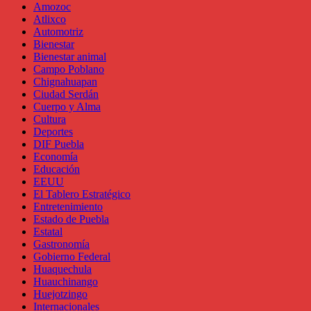
Amozoc
Atlixco
Automotriz
Bienestar
Bienestar animal
Campo Poblano
Chignahuapan
Ciudad Serdán
Cuerpo y Alma
Cultura
Deportes
DIF Puebla
Economía
Educación
EEUU
El Tablero Estratégico
Entretenimiento
Estado de Puebla
Estatal
Gastronomía
Gobierno Federal
Huaquechula
Huauchinango
Huejotzingo
Internacionales