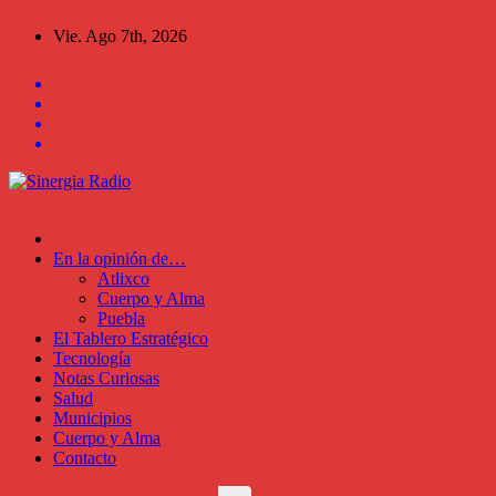
Saltar
Vie. Ago 7th, 2026
al
contenido
En la opinión de…
Atlixco
Cuerpo y Alma
Puebla
El Tablero Estratégico
Tecnología
Notas Curiosas
Salud
Municipios
Cuerpo y Alma
Contacto