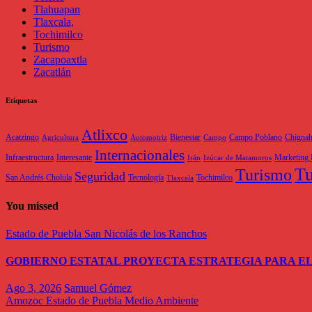
Tlahuapan
Tlaxcala,
Tochimilco
Turismo
Zacapoaxtla
Zacatlán
Etiquetas
Atlixco
Acatzingo
Bienestar
Campo Poblano
Chigna
Agricultura
Automotriz
Campo
Internacionales
Infraestructura
Interesante
Marketing 
Irán
Izúcar de Matamoros
Tu
Turismo
Seguridad
San Andrés Cholula
Tecnología
Tochimilco
Tlaxcala
You missed
Estado de Puebla
San Nicolás de los Ranchos
GOBIERNO ESTATAL PROYECTA ESTRATEGIA PARA EL
Ago 3, 2026
Samuel Gómez
Amozoc
Estado de Puebla
Medio Ambiente