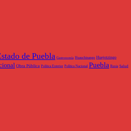
stado de Puebla
Huejotzingo
Huauchinango
Gastronomía
Puebla
cional
Obra Pública
Salud
Política Exterior
Política Nacional
Rusia