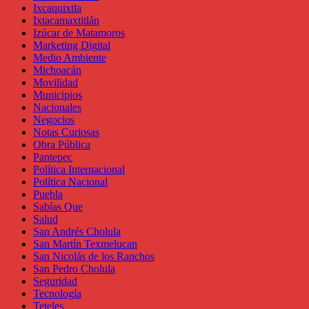
Ixcaquixtla
Ixtacamaxtitlán
Izúcar de Matamoros
Marketing Digital
Medio Ambiente
Michoacán
Movilidad
Municipios
Nacionales
Negocios
Notas Curiosas
Obra Pública
Pantepec
Política Internacional
Política Nacional
Puebla
Sabías Que
Salud
San Andrés Cholula
San Martín Texmelucan
San Nicolás de los Ranchos
San Pedro Cholula
Seguridad
Tecnología
Teteles