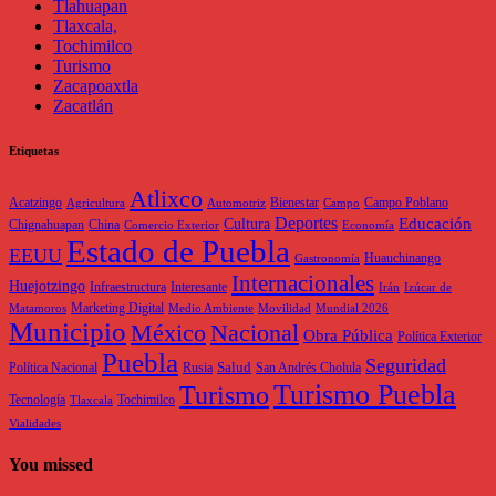
Tlahuapan
Tlaxcala,
Tochimilco
Turismo
Zacapoaxtla
Zacatlán
Etiquetas
Atlixco
Acatzingo
Bienestar
Campo Poblano
Agricultura
Automotriz
Campo
Deportes
Educación
Cultura
Chignahuapan
China
Comercio Exterior
Economía
Estado de Puebla
EEUU
Huauchinango
Gastronomía
Internacionales
Huejotzingo
Infraestructura
Interesante
Irán
Izúcar de
Marketing Digital
Matamoros
Medio Ambiente
Movilidad
Mundial 2026
Municipio
México
Nacional
Obra Pública
Política Exterior
Puebla
Seguridad
Salud
Política Nacional
Rusia
San Andrés Cholula
Turismo Puebla
Turismo
Tecnología
Tochimilco
Tlaxcala
Vialidades
You missed