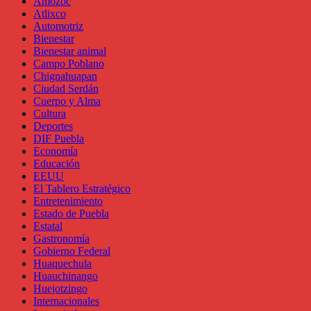
Amozoc
Atlixco
Automotriz
Bienestar
Bienestar animal
Campo Poblano
Chignahuapan
Ciudad Serdán
Cuerpo y Alma
Cultura
Deportes
DIF Puebla
Economía
Educación
EEUU
El Tablero Estratégico
Entretenimiento
Estado de Puebla
Estatal
Gastronomía
Gobierno Federal
Huaquechula
Huauchinango
Huejotzingo
Internacionales