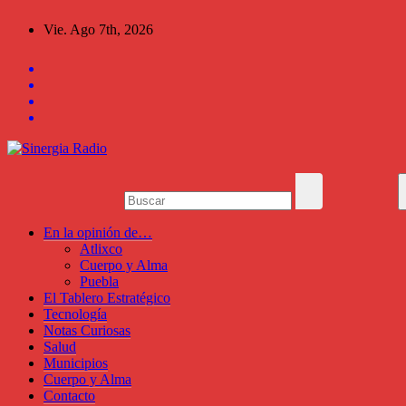
Saltar
Vie. Ago 7th, 2026
al
contenido
En la opinión de…
Atlixco
Cuerpo y Alma
Puebla
El Tablero Estratégico
Tecnología
Notas Curiosas
Salud
Municipios
Cuerpo y Alma
Contacto