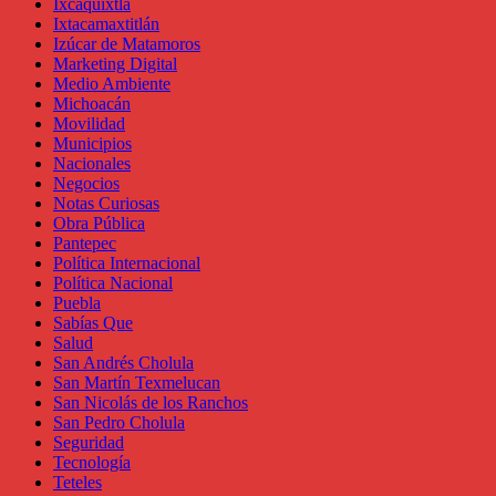
Ixcaquixtla
Ixtacamaxtitlán
Izúcar de Matamoros
Marketing Digital
Medio Ambiente
Michoacán
Movilidad
Municipios
Nacionales
Negocios
Notas Curiosas
Obra Pública
Pantepec
Política Internacional
Política Nacional
Puebla
Sabías Que
Salud
San Andrés Cholula
San Martín Texmelucan
San Nicolás de los Ranchos
San Pedro Cholula
Seguridad
Tecnología
Teteles