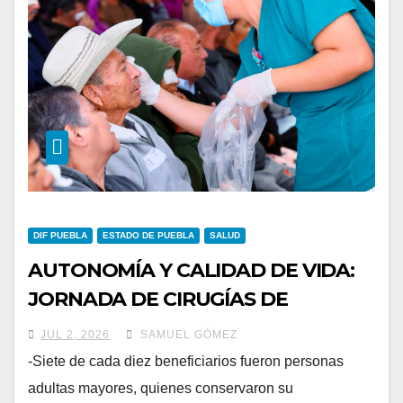
DIF PUEBLA
ESTADO DE PUEBLA
SALUD
AUTONOMÍA Y CALIDAD DE VIDA:
JORNADA DE CIRUGÍAS DE
CATARATAS DEL SEDIF
JUL 2, 2026
SAMUEL GÓMEZ
-Siete de cada diez beneficiarios fueron personas
adultas mayores, quienes conservaron su