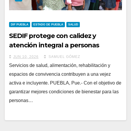
DIF PUEBLA
ESTADO DE PUEBLA
SALUD
SEDIF protege con calidez y
atención integral a personas
adultas mayores
JUN 10, 2026
SAMUEL GÓMEZ
Servicios de salud, alimentación, rehabilitación y
espacios de convivencia contribuyen a una vejez
activa e incluyente. PUEBLA, Pue.- Con el objetivo de
garantizar mejores condiciones de bienestar para las
personas…