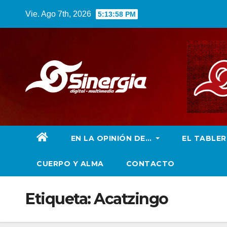
Saltar
Vie. Ago 7th, 2026
5:13:59 PM
al
contenido
EN LA OPINIÓN DE…
EL TABLE
CUERPO Y ALMA
CONTACTO
Etiqueta:
Acatzingo