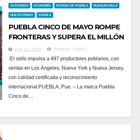
ACATZINGO
ECONOMÍA
ESTADO DE PUEBLA
HUAQUECHULA
HUEJOTZINGO
PUEBLA
PUEBLA CINCO DE MAYO ROMPE
FRONTERAS Y SUPERA EL MILLÓN
DE DÓLARES EN EXPORTACIONES
JUN 23, 2026
SAMUEL GÓMEZ
-El sello impulsa a 497 productores poblanos, con
ventas en Los Ángeles, Nueva York y Nueva Jersey,
con calidad certificada y reconocimiento
internacional.PUEBLA, Pue. – La marca Puebla
Cinco de…