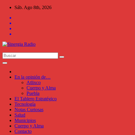
Saltar
Sáb. Ago 8th, 2026
al
contenido
En la opinión de…
Atlixco
Cuerpo y Alma
Puebla
El Tablero Estratégico
Tecnología
Notas Curiosas
Salud
Municipios
Cuerpo y Alma
Contacto