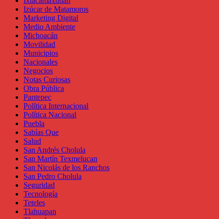
Ixtacamaxtitlán
Izúcar de Matamoros
Marketing Digital
Medio Ambiente
Michoacán
Movilidad
Municipios
Nacionales
Negocios
Notas Curiosas
Obra Pública
Pantepec
Política Internacional
Política Nacional
Puebla
Sabías Que
Salud
San Andrés Cholula
San Martín Texmelucan
San Nicolás de los Ranchos
San Pedro Cholula
Seguridad
Tecnología
Teteles
Tlahuapan