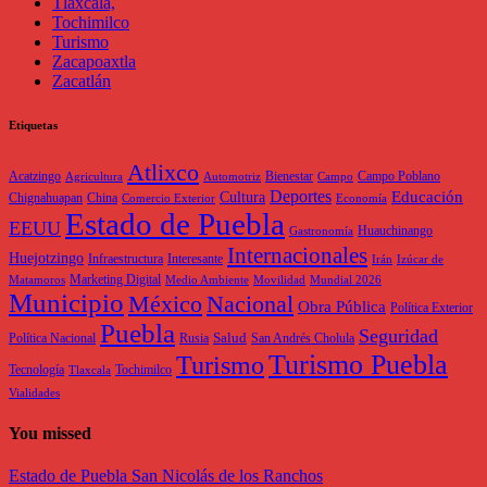
Tlaxcala,
Tochimilco
Turismo
Zacapoaxtla
Zacatlán
Etiquetas
Atlixco
Acatzingo
Bienestar
Campo Poblano
Agricultura
Automotriz
Campo
Deportes
Educación
Cultura
Chignahuapan
China
Comercio Exterior
Economía
Estado de Puebla
EEUU
Huauchinango
Gastronomía
Internacionales
Huejotzingo
Infraestructura
Interesante
Irán
Izúcar de
Marketing Digital
Matamoros
Medio Ambiente
Movilidad
Mundial 2026
Municipio
México
Nacional
Obra Pública
Política Exterior
Puebla
Seguridad
Salud
Política Nacional
Rusia
San Andrés Cholula
Turismo Puebla
Turismo
Tecnología
Tochimilco
Tlaxcala
Vialidades
You missed
Estado de Puebla
San Nicolás de los Ranchos