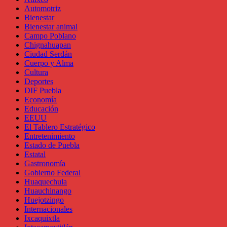
Automotriz
Bienestar
Bienestar animal
Campo Poblano
Chignahuapan
Ciudad Serdán
Cuerpo y Alma
Cultura
Deportes
DIF Puebla
Economía
Educación
EEUU
El Tablero Estratégico
Entretenimiento
Estado de Puebla
Estatal
Gastronomía
Gobierno Federal
Huaquechula
Huauchinango
Huejotzingo
Internacionales
Ixcaquixtla