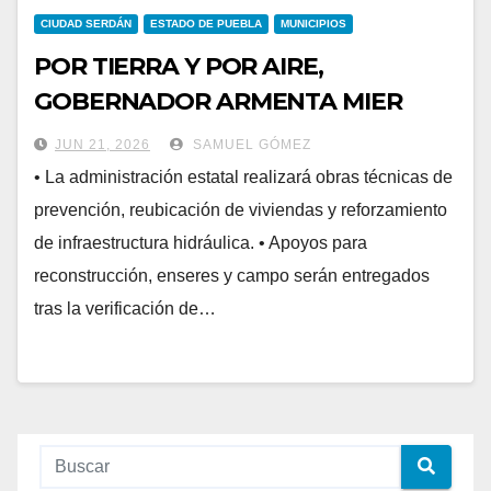
CIUDAD SERDÁN
ESTADO DE PUEBLA
MUNICIPIOS
POR TIERRA Y POR AIRE,
GOBERNADOR ARMENTA MIER
RECORRE ZONA AFECTADA EN
JUN 21, 2026
SAMUEL GÓMEZ
CIUDAD SERDÁN
• La administración estatal realizará obras técnicas de
prevención, reubicación de viviendas y reforzamiento
de infraestructura hidráulica. • Apoyos para
reconstrucción, enseres y campo serán entregados
tras la verificación de…