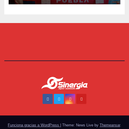
Funciona gracias a WordPress
|
Theme: News Live by
Themeansar
.