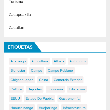
Turismo
Zacapoaxtla
Zacatlán
ETIQUETAS
Acatzingo
Agricultura
Atlixco
Automotriz
Bienestar
Campo
Campo Poblano
Chignahuapan
China
Comercio Exterior
Cultura
Deportes
Economía
Educación
EEUU
Estado De Puebla
Gastronomía
Huauchinango
Huejotzingo
Infraestructura