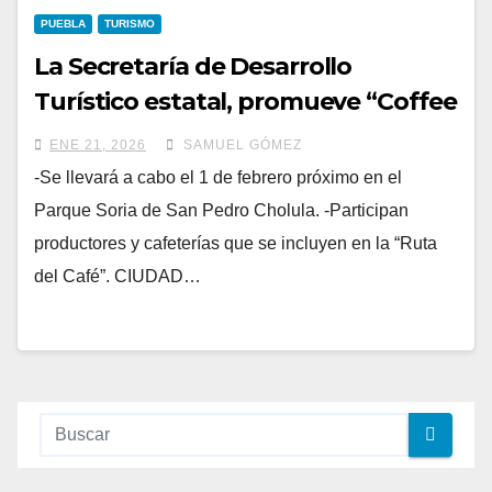
PUEBLA
TURISMO
La Secretaría de Desarrollo
Turístico estatal, promueve “Coffee
Fest: Especialidad y Tradición”
ENE 21, 2026
SAMUEL GÓMEZ
-Se llevará a cabo el 1 de febrero próximo en el
Parque Soria de San Pedro Cholula. -Participan
productores y cafeterías que se incluyen en la “Ruta
del Café”. CIUDAD…