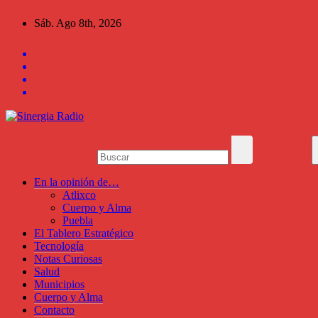
Saltar
Sáb. Ago 8th, 2026
al
contenido
En la opinión de…
Atlixco
Cuerpo y Alma
Puebla
El Tablero Estratégico
Tecnología
Notas Curiosas
Salud
Municipios
Cuerpo y Alma
Contacto