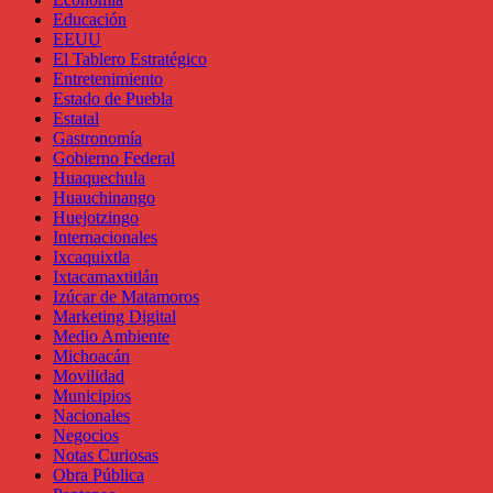
Educación
EEUU
El Tablero Estratégico
Entretenimiento
Estado de Puebla
Estatal
Gastronomía
Gobierno Federal
Huaquechula
Huauchinango
Huejotzingo
Internacionales
Ixcaquixtla
Ixtacamaxtitlán
Izúcar de Matamoros
Marketing Digital
Medio Ambiente
Michoacán
Movilidad
Municipios
Nacionales
Negocios
Notas Curiosas
Obra Pública