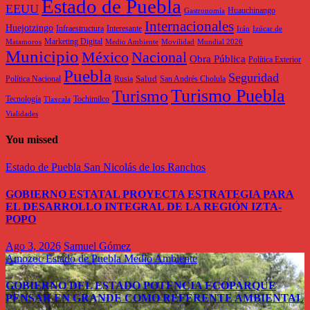
Estado de Puebla
EEUU
Huauchinango
Gastronomía
Internacionales
Huejotzingo
Infraestructura
Interesante
Irán
Izúcar de
Marketing Digital
Matamoros
Medio Ambiente
Movilidad
Mundial 2026
Municipio
México
Nacional
Obra Pública
Política Exterior
Puebla
Seguridad
Salud
Política Nacional
Rusia
San Andrés Cholula
Turismo Puebla
Turismo
Tecnología
Tochimilco
Tlaxcala
Vialidades
You missed
Estado de Puebla
San Nicolás de los Ranchos
GOBIERNO ESTATAL PROYECTA ESTRATEGIA PARA
EL DESARROLLO INTEGRAL DE LA REGIÓN IZTA-
POPO
Ago 3, 2026
Samuel Gómez
Amozoc
Estado de Puebla
Medio Ambiente
GOBIERNO DEL ESTADO POTENCIA ECOPARQUE
PENSAR EN GRANDE COMO REFERENTE AMBIENTAL