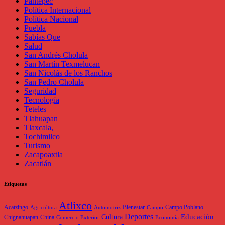
Pantepec
Política Internacional
Política Nacional
Puebla
Sabías Que
Salud
San Andrés Cholula
San Martín Texmelucan
San Nicolás de los Ranchos
San Pedro Cholula
Seguridad
Tecnología
Teteles
Tlahuapan
Tlaxcala,
Tochimilco
Turismo
Zacapoaxtla
Zacatlán
Etiquetas
Atlixco
Acatzingo
Bienestar
Campo Poblano
Agricultura
Automotriz
Campo
Deportes
Educación
Cultura
Chignahuapan
China
Comercio Exterior
Economía