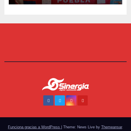
Funciona gracias a WordPress
|
Theme: News Live by
Themeansar
.