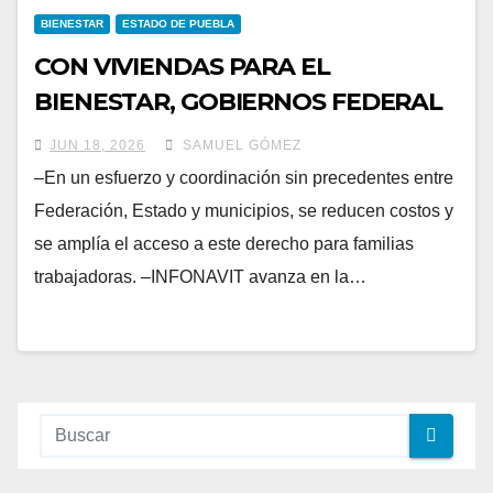
BIENESTAR
ESTADO DE PUEBLA
CON VIVIENDAS PARA EL
BIENESTAR, GOBIERNOS FEDERAL
Y ESTATAL TRANSFORMAN VIDAS
JUN 18, 2026
SAMUEL GÓMEZ
DE POBLANOS VULNERABLES
–En un esfuerzo y coordinación sin precedentes entre
Federación, Estado y municipios, se reducen costos y
se amplía el acceso a este derecho para familias
trabajadoras. –INFONAVIT avanza en la…