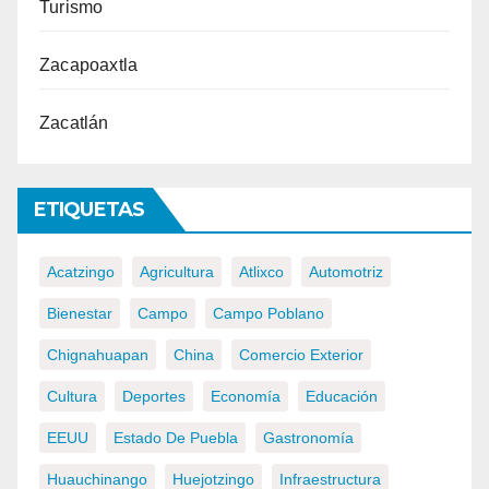
Turismo
Zacapoaxtla
Zacatlán
ETIQUETAS
Acatzingo
Agricultura
Atlixco
Automotriz
Bienestar
Campo
Campo Poblano
Chignahuapan
China
Comercio Exterior
Cultura
Deportes
Economía
Educación
EEUU
Estado De Puebla
Gastronomía
Huauchinango
Huejotzingo
Infraestructura