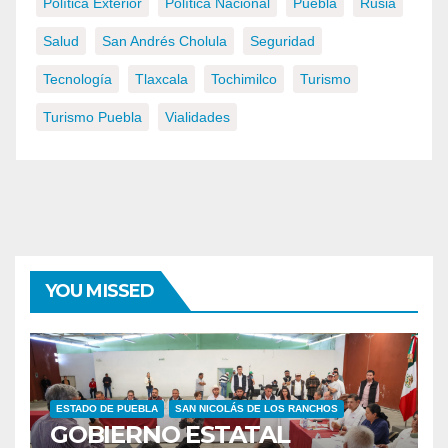
Política Exterior
Política Nacional
Puebla
Rusia
Salud
San Andrés Cholula
Seguridad
Tecnología
Tlaxcala
Tochimilco
Turismo
Turismo Puebla
Vialidades
YOU MISSED
ESTADO DE PUEBLA
SAN NICOLÁS DE LOS RANCHOS
GOBIERNO ESTATAL