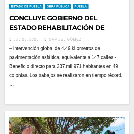
ESTADO DE PUEBLA
OBRA PÚBLICA
PUEBLA
CONCLUYE GOBIERNO DEL
ESTADO REHABILITACIÓN DE
CUATRO AVENIDAS DEL
JUL 26, 2026
SAMUEL GÓMEZ
PROGRAMA DE PAVIMENTACIÓN
– Intervención global de 4.49 kilómetros de
2026
pavimentación asfáltica, equivalente a 147 calles.-
Beneficio directo para 237 mil 971 habitantes en 49
colonias. Los trabajos se realizaron en tiempo récord.
…