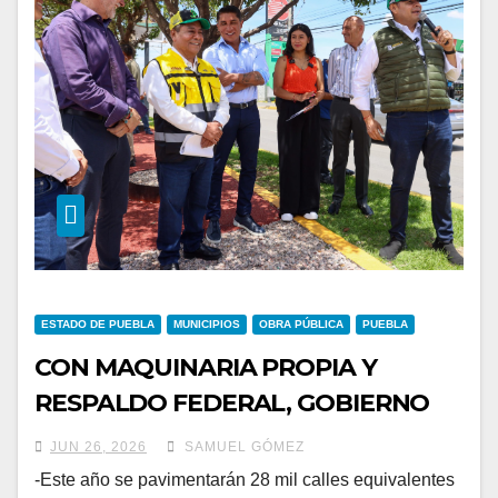
ESTADO DE PUEBLA
MUNICIPIOS
OBRA PÚBLICA
PUEBLA
CON MAQUINARIA PROPIA Y
RESPALDO FEDERAL, GOBIERNO
ESTATAL TRANSFORMA
JUN 26, 2026
SAMUEL GÓMEZ
VIALIDADES EN PUEBLA
-Este año se pavimentarán 28 mil calles equivalentes