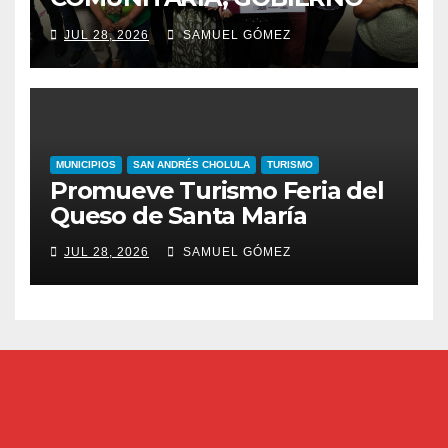
ESTATAL INCENTIVA AL
JUL 28, 2026
SAMUEL GÓMEZ
TALENTO ARTESANAL
MUNICIPIOS
SAN ANDRÉS CHOLULA
TURISMO
Promueve Turismo Feria del
Queso de Santa María
JUL 28, 2026
SAMUEL GÓMEZ