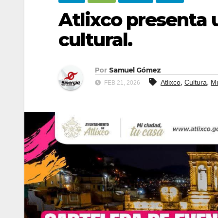
Atlixco presenta 
cultural.
Por
Samuel Gómez
,
,
Atlixco
Cultura
Mu
FEB 21, 2026