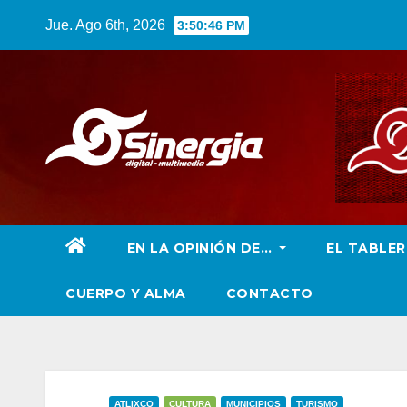
Saltar
Jue. Ago 6th, 2026
3:50:48 PM
al
contenido
EN LA OPINIÓN DE…
EL TABLE
CUERPO Y ALMA
CONTACTO
ATLIXCO
CULTURA
MUNICIPIOS
TURISMO