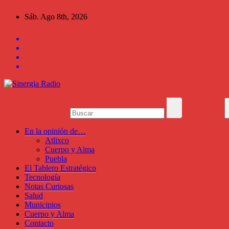
Saltar
Sáb. Ago 8th, 2026
al
contenido
En la opinión de…
Atlixco
Cuerpo y Alma
Puebla
El Tablero Estratégico
Tecnología
Notas Curiosas
Salud
Municipios
Cuerpo y Alma
Contacto