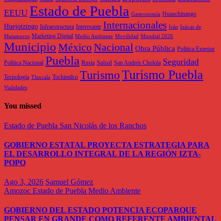
Estado de Puebla
EEUU
Huauchinango
Gastronomía
Internacionales
Huejotzingo
Infraestructura
Interesante
Irán
Izúcar de
Marketing Digital
Matamoros
Medio Ambiente
Movilidad
Mundial 2026
Municipio
México
Nacional
Obra Pública
Política Exterior
Puebla
Seguridad
Salud
Política Nacional
Rusia
San Andrés Cholula
Turismo Puebla
Turismo
Tecnología
Tochimilco
Tlaxcala
Vialidades
You missed
Estado de Puebla
San Nicolás de los Ranchos
GOBIERNO ESTATAL PROYECTA ESTRATEGIA PARA
EL DESARROLLO INTEGRAL DE LA REGIÓN IZTA-
POPO
Ago 3, 2026
Samuel Gómez
Amozoc
Estado de Puebla
Medio Ambiente
GOBIERNO DEL ESTADO POTENCIA ECOPARQUE
PENSAR EN GRANDE COMO REFERENTE AMBIENTAL