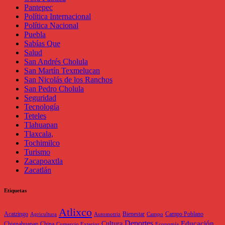
Pantepec
Política Internacional
Política Nacional
Puebla
Sabías Que
Salud
San Andrés Cholula
San Martín Texmelucan
San Nicolás de los Ranchos
San Pedro Cholula
Seguridad
Tecnología
Teteles
Tlahuapan
Tlaxcala,
Tochimilco
Turismo
Zacapoaxtla
Zacatlán
Etiquetas
Atlixco
Acatzingo
Bienestar
Campo Poblano
Agricultura
Automotriz
Campo
Deportes
Educación
Cultura
Chignahuapan
China
Comercio Exterior
Economía