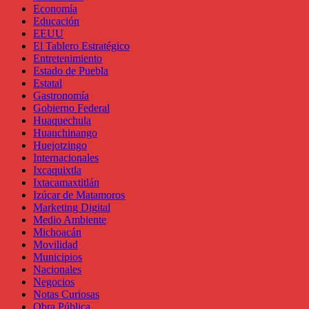
Economía
Educación
EEUU
El Tablero Estratégico
Entretenimiento
Estado de Puebla
Estatal
Gastronomía
Gobierno Federal
Huaquechula
Huauchinango
Huejotzingo
Internacionales
Ixcaquixtla
Ixtacamaxtitlán
Izúcar de Matamoros
Marketing Digital
Medio Ambiente
Michoacán
Movilidad
Municipios
Nacionales
Negocios
Notas Curiosas
Obra Pública