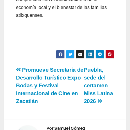
economía local y el bienestar de las familias
atlixquenses.
Navegación
Promueve Secretaría de
Puebla,
Desarrollo Turístico Expo
sede del
de
Bodas y Festival
certamen
entradas
Internacional de Cine en
Miss Latina
Zacatlán
2026
Por
Samuel Gómez