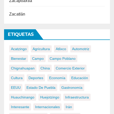
Zacapoaxtla
Zacatlán
ETIQUETAS
Acatzingo
Agricultura
Atlixco
Automotriz
Bienestar
Campo
Campo Poblano
Chignahuapan
China
Comercio Exterior
Cultura
Deportes
Economía
Educación
EEUU
Estado De Puebla
Gastronomía
Huauchinango
Huejotzingo
Infraestructura
Interesante
Internacionales
Irán