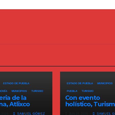
ESTADO DE PUEBLA
ESTADO DE PUEBLA
MUNICIPIOS
NOMÍA
MUNICIPIOS
TURISMO
PUEBLA
TURISMO
eria de la
Con evento
na, Atlixco
holístico, Turis
é la llegada de
fomenta llegada
, 2026
SAMUEL GÓMEZ
JUN 26, 2026
SAMUEL G