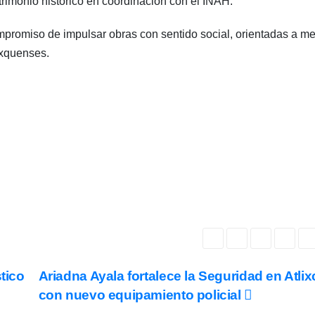
atrimonio histórico en coordinación con el INAH.
promiso de impulsar obras con sentido social, orientadas a me
lixquenses.
tico
Ariadna Ayala fortalece la Seguridad en Atli
con nuevo equipamiento policial