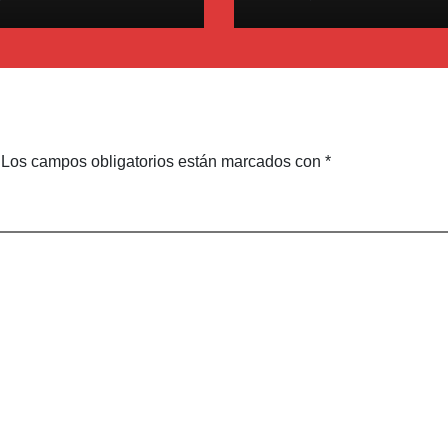
l turistas
visitantes en el
Cuexcomate
Los campos obligatorios están marcados con
*