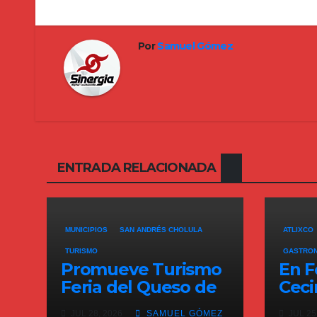
entradas
Por
Samuel Gómez
ENTRADA RELACIONADA
MUNICIPIOS
SAN ANDRÉS CHOLULA
ATLIXCO
TURISMO
GASTRO
Promueve Turismo
En F
Feria del Queso de
Ceci
Santa María
prev
JUL 28, 2026
SAMUEL GÓMEZ
JUL 25