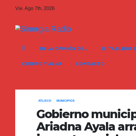
Saltar
Vie. Ago 7th, 2026
al
contenido
EN LA OPINIÓN DE…
EL TABLERO 
CUERPO Y ALMA
CONTACTO
ATLIXCO
MUNICIPIOS
Gobierno municip
Ariadna Ayala ar