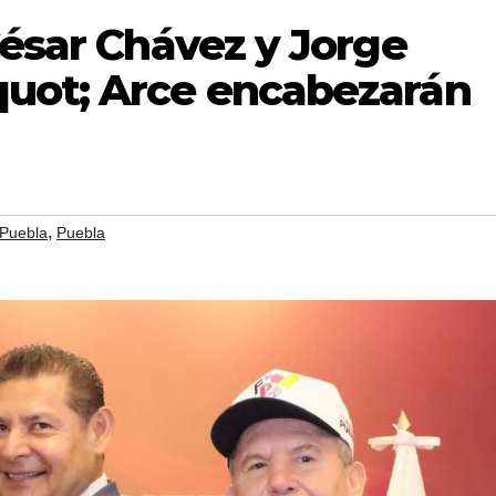
César Chávez y Jorge
uot; Arce encabezarán
,
 Puebla
Puebla