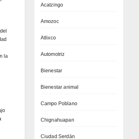
Acatzingo
Amozoc
del
Atlixco
dad
Automotriz
n la
Bienestar
Bienestar animal
Campo Poblano
ajo
a
Chignahuapan
Ciudad Serdán