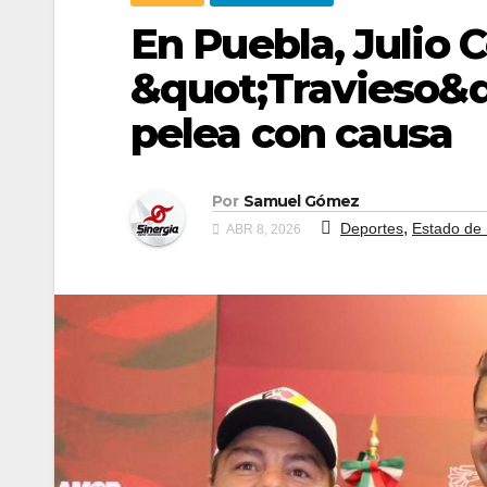
En Puebla, Julio 
&quot;Travieso&q
pelea con causa
Por
Samuel Gómez
,
Deportes
Estado de
ABR 8, 2026