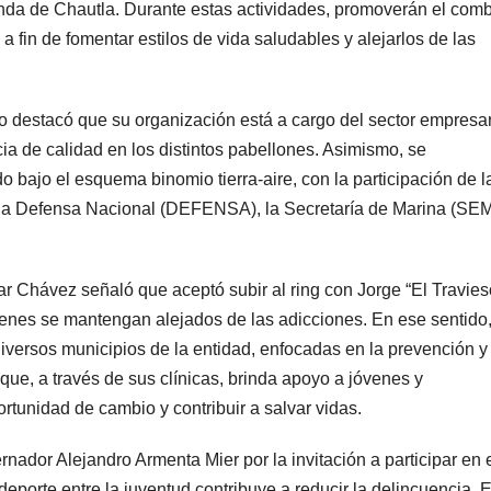
da de Chautla. Durante estas actividades, promoverán el comb
 fin de fomentar estilos de vida saludables y alejarlos de las
o destacó que su organización está a cargo del sector empresar
ia de calidad en los distintos pabellones. Asimismo, se
 bajo el esquema binomio tierra-aire, con la participación de l
e la Defensa Nacional (DEFENSA), la Secretaría de Marina (SE
r Chávez señaló que aceptó subir al ring con Jorge “El Travies
venes se mantengan alejados de las adicciones. En ese sentido
diversos municipios de la entidad, enfocadas en la prevención y
e, a través de sus clínicas, brinda apoyo a jóvenes y
ortunidad de cambio y contribuir a salvar vidas.
rnador Alejandro Armenta Mier por la invitación a participar en 
deporte entre la juventud contribuye a reducir la delincuencia. E