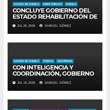
ESTADO DE PUEBLA
OBRA PÚBLICA
PUEBLA
CONCLUYE GOBIERNO DEL
ESTADO REHABILITACIÓN DE
CUATRO AVENIDAS DEL
JUL 26, 2026
SAMUEL GÓMEZ
PROGRAMA DE
PAVIMENTACIÓN 2026
ESTADO DE PUEBLA
PUEBLA
SEGURIDAD
CON INTELIGENCIA Y
COORDINACIÓN, GOBIERNO
DEL ESTADO GARANTIZA
JUL 16, 2026
SAMUEL GÓMEZ
SEGURIDAD EN VÍA
ATLIXCÁYOTL