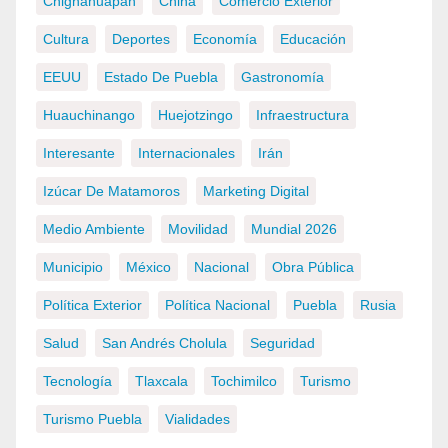
Chignahuapan
China
Comercio Exterior
Cultura
Deportes
Economía
Educación
EEUU
Estado De Puebla
Gastronomía
Huauchinango
Huejotzingo
Infraestructura
Interesante
Internacionales
Irán
Izúcar De Matamoros
Marketing Digital
Medio Ambiente
Movilidad
Mundial 2026
Municipio
México
Nacional
Obra Pública
Política Exterior
Política Nacional
Puebla
Rusia
Salud
San Andrés Cholula
Seguridad
Tecnología
Tlaxcala
Tochimilco
Turismo
Turismo Puebla
Vialidades