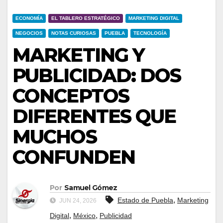
ECONOMÍA
EL TABLERO ESTRATÉGICO
MARKETING DIGITAL
NEGOCIOS
NOTAS CURIOSAS
PUEBLA
TECNOLOGÍA
MARKETING Y
PUBLICIDAD: DOS
CONCEPTOS
DIFERENTES QUE
MUCHOS
CONFUNDEN
Por
Samuel Gómez
,
Estado de Puebla
Marketing
JUN 24, 2026
,
,
Digital
México
Publicidad