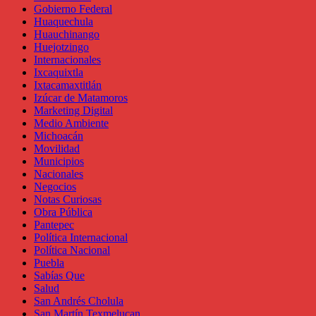
Gobierno Federal
Huaquechula
Huauchinango
Huejotzingo
Internacionales
Ixcaquixtla
Ixtacamaxtitlán
Izúcar de Matamoros
Marketing Digital
Medio Ambiente
Michoacán
Movilidad
Municipios
Nacionales
Negocios
Notas Curiosas
Obra Pública
Pantepec
Política Internacional
Política Nacional
Puebla
Sabías Que
Salud
San Andrés Cholula
San Martín Texmelucan