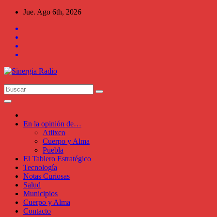
Saltar
Jue. Ago 6th, 2026
al
contenido
En la opinión de…
Atlixco
Cuerpo y Alma
Puebla
El Tablero Estratégico
Tecnología
Notas Curiosas
Salud
Municipios
Cuerpo y Alma
Contacto