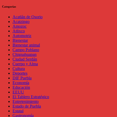
Categorías
Acatlán de Osorio
Acatzingo
Amozoc
Atlixco
Automotriz
Bienestar
Bienestar animal
Campo Poblano
Chignahuapan
Ciudad Serdán
Cuerpo y Alma
Cultura
Deportes
DIF Puebla
Economía
Educación
EEUU
El Tablero Estratégico
Entretenimiento
Estado de Puebla
Estatal
Gastronomía