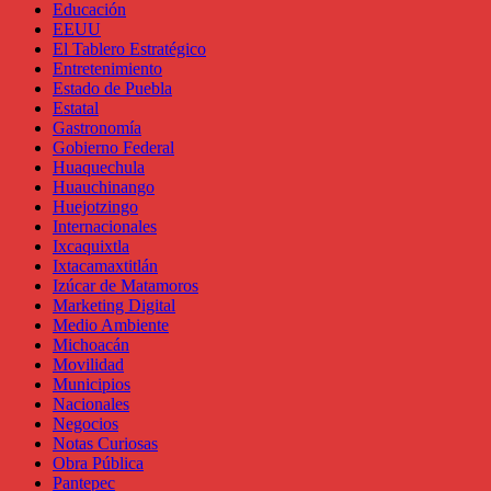
Educación
EEUU
El Tablero Estratégico
Entretenimiento
Estado de Puebla
Estatal
Gastronomía
Gobierno Federal
Huaquechula
Huauchinango
Huejotzingo
Internacionales
Ixcaquixtla
Ixtacamaxtitlán
Izúcar de Matamoros
Marketing Digital
Medio Ambiente
Michoacán
Movilidad
Municipios
Nacionales
Negocios
Notas Curiosas
Obra Pública
Pantepec