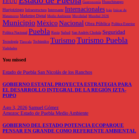
EEUU
Huauchinango
Gastronomía
Internacionales
Huejotzingo
Infraestructura
Interesante
Irán
Izúcar de
Marketing Digital
Matamoros
Medio Ambiente
Movilidad
Mundial 2026
Municipio
México
Nacional
Obra Pública
Política Exterior
Puebla
Seguridad
Salud
Política Nacional
Rusia
San Andrés Cholula
Turismo Puebla
Turismo
Tecnología
Tochimilco
Tlaxcala
Vialidades
You missed
Estado de Puebla
San Nicolás de los Ranchos
GOBIERNO ESTATAL PROYECTA ESTRATEGIA PARA
EL DESARROLLO INTEGRAL DE LA REGIÓN IZTA-
POPO
Ago 3, 2026
Samuel Gómez
Amozoc
Estado de Puebla
Medio Ambiente
GOBIERNO DEL ESTADO POTENCIA ECOPARQUE
PENSAR EN GRANDE COMO REFERENTE AMBIENTAL