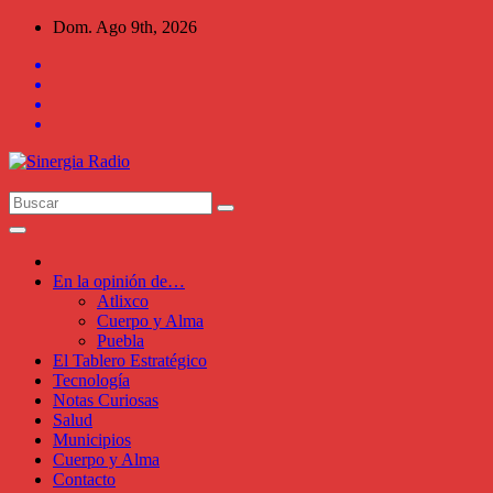
Saltar
Dom. Ago 9th, 2026
al
contenido
En la opinión de…
Atlixco
Cuerpo y Alma
Puebla
El Tablero Estratégico
Tecnología
Notas Curiosas
Salud
Municipios
Cuerpo y Alma
Contacto