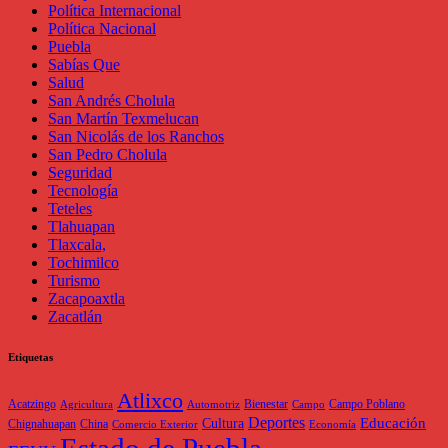
Política Internacional
Política Nacional
Puebla
Sabías Que
Salud
San Andrés Cholula
San Martín Texmelucan
San Nicolás de los Ranchos
San Pedro Cholula
Seguridad
Tecnología
Teteles
Tlahuapan
Tlaxcala,
Tochimilco
Turismo
Zacapoaxtla
Zacatlán
Etiquetas
Atlixco
Acatzingo
Bienestar
Campo Poblano
Agricultura
Automotriz
Campo
Deportes
Educación
Cultura
Chignahuapan
China
Comercio Exterior
Economía
Estado de Puebla