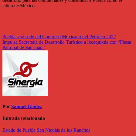
desarrollo para las comunidades y consolidar a Puebla como el
latido de México.
Navegación
Puebla será sede del Congreso Mexicano del Petróleo 2027
Impulsa Secretaría de Desarrollo Turístico a Ixcaquixtla con “Fiesta
de
Patronal de San Juan”
entradas
Por
Samuel Gómez
Entrada relacionada
Estado de Puebla
San Nicolás de los Ranchos