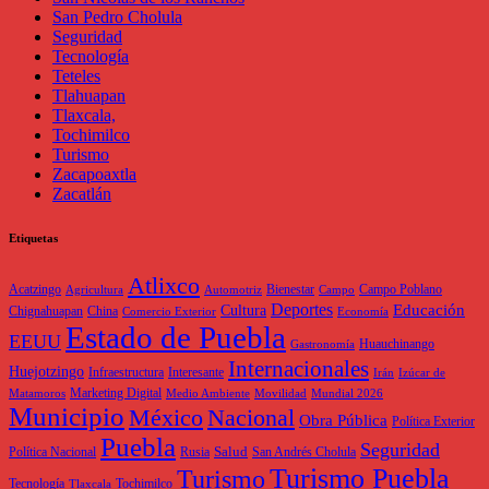
San Pedro Cholula
Seguridad
Tecnología
Teteles
Tlahuapan
Tlaxcala,
Tochimilco
Turismo
Zacapoaxtla
Zacatlán
Etiquetas
Atlixco
Acatzingo
Bienestar
Campo Poblano
Agricultura
Automotriz
Campo
Deportes
Educación
Cultura
Chignahuapan
China
Comercio Exterior
Economía
Estado de Puebla
EEUU
Huauchinango
Gastronomía
Internacionales
Huejotzingo
Infraestructura
Interesante
Irán
Izúcar de
Marketing Digital
Matamoros
Medio Ambiente
Movilidad
Mundial 2026
Municipio
México
Nacional
Obra Pública
Política Exterior
Puebla
Seguridad
Salud
Política Nacional
Rusia
San Andrés Cholula
Turismo Puebla
Turismo
Tecnología
Tochimilco
Tlaxcala