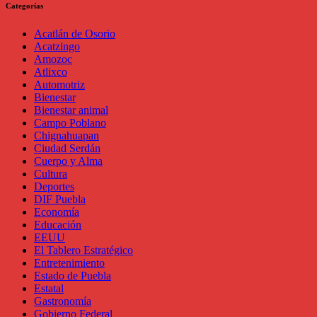
Categorías
Acatlán de Osorio
Acatzingo
Amozoc
Atlixco
Automotriz
Bienestar
Bienestar animal
Campo Poblano
Chignahuapan
Ciudad Serdán
Cuerpo y Alma
Cultura
Deportes
DIF Puebla
Economía
Educación
EEUU
El Tablero Estratégico
Entretenimiento
Estado de Puebla
Estatal
Gastronomía
Gobierno Federal