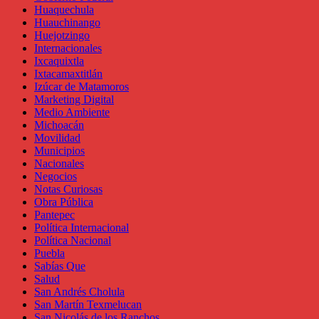
Huaquechula
Huauchinango
Huejotzingo
Internacionales
Ixcaquixtla
Ixtacamaxtitlán
Izúcar de Matamoros
Marketing Digital
Medio Ambiente
Michoacán
Movilidad
Municipios
Nacionales
Negocios
Notas Curiosas
Obra Pública
Pantepec
Política Internacional
Política Nacional
Puebla
Sabías Que
Salud
San Andrés Cholula
San Martín Texmelucan
San Nicolás de los Ranchos