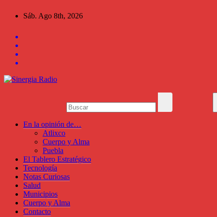
Saltar
Sáb. Ago 8th, 2026
al
contenido
En la opinión de…
Atlixco
Cuerpo y Alma
Puebla
El Tablero Estratégico
Tecnología
Notas Curiosas
Salud
Municipios
Cuerpo y Alma
Contacto