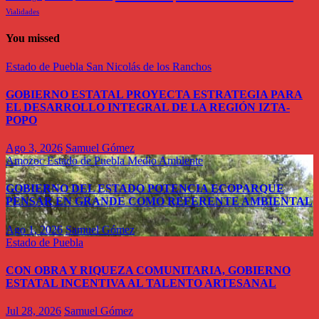
Vialidades
You missed
Estado de Puebla
San Nicolás de los Ranchos
GOBIERNO ESTATAL PROYECTA ESTRATEGIA PARA
EL DESARROLLO INTEGRAL DE LA REGIÓN IZTA-
POPO
Ago 3, 2026
Samuel Gómez
Amozoc
Estado de Puebla
Medio Ambiente
GOBIERNO DEL ESTADO POTENCIA ECOPARQUE
PENSAR EN GRANDE COMO REFERENTE AMBIENTAL
Ago 1, 2026
Samuel Gómez
Estado de Puebla
CON OBRA Y RIQUEZA COMUNITARIA, GOBIERNO
ESTATAL INCENTIVA AL TALENTO ARTESANAL
Jul 28, 2026
Samuel Gómez