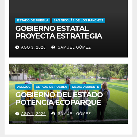
ESTADO DE PUEBLA
SAN NICOLÁS DE LOS RANCHOS
GOBIERNO ESTATAL
PROYECTA ESTRATEGIA
PARA EL DESARROLLO
AGO 3, 2026
SAMUEL GÓMEZ
INTEGRAL DE LA REGIÓN
IZTA-POPO
AMOZOC
ESTADO DE PUEBLA
MEDIO AMBIENTE
GOBIERNO DEL ESTADO
POTENCIA ECOPARQUE
PENSAR EN GRANDE COMO
AGO 1, 2026
SAMUEL GÓMEZ
REFERENTE AMBIENTAL