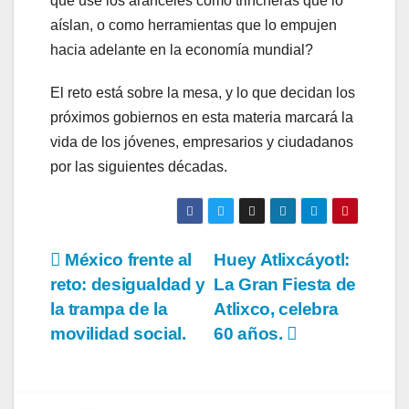
que use los aranceles como trincheras que lo
aíslan, o como herramientas que lo empujen
hacia adelante en la economía mundial?
El reto está sobre la mesa, y lo que decidan los
próximos gobiernos en esta materia marcará la
vida de los jóvenes, empresarios y ciudadanos
por las siguientes décadas.
Navegación
México frente al
Huey Atlixcáyotl:
reto: desigualdad y
La Gran Fiesta de
de
la trampa de la
Atlixco, celebra
entradas
movilidad social.
60 años.