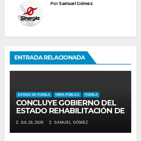
Por
Samuel Gómez
ENTRADA RELACIONADA
ESTADO DE PUEBLA
OBRA PÚBLICA
PUEBLA
CONCLUYE GOBIERNO DEL
ESTADO REHABILITACIÓN DE
CUATRO AVENIDAS DEL
JUL 26, 2026
SAMUEL GÓMEZ
PROGRAMA DE
PAVIMENTACIÓN 2026