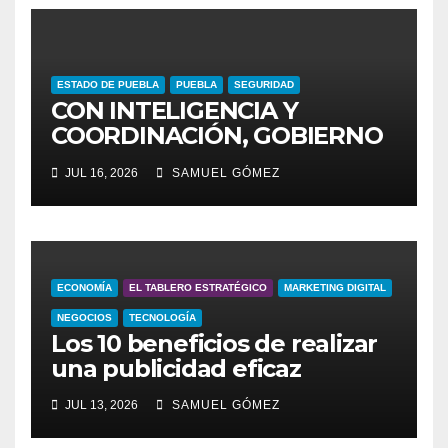
ESTADO DE PUEBLA
PUEBLA
SEGURIDAD
CON INTELIGENCIA Y
COORDINACIÓN, GOBIERNO
DEL ESTADO GARANTIZA
JUL 16, 2026
SAMUEL GÓMEZ
SEGURIDAD EN VÍA
ATLIXCÁYOTL
ECONOMÍA
EL TABLERO ESTRATÉGICO
MARKETING DIGITAL
NEGOCIOS
TECNOLOGÍA
Los 10 beneficios de realizar
una publicidad eficaz
JUL 13, 2026
SAMUEL GÓMEZ