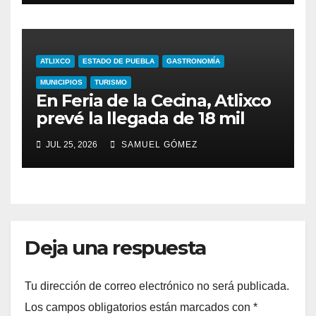
PAVIMENTACIÓN 2026
ATLIXCO
ESTADO DE PUEBLA
GASTRONOMÍA
MUNICIPIOS
TURISMO
En Feria de la Cecina, Atlixco
prevé la llegada de 18 mil
turistas
JUL 25, 2026
SAMUEL GÓMEZ
Deja una respuesta
Tu dirección de correo electrónico no será publicada.
Los campos obligatorios están marcados con
*