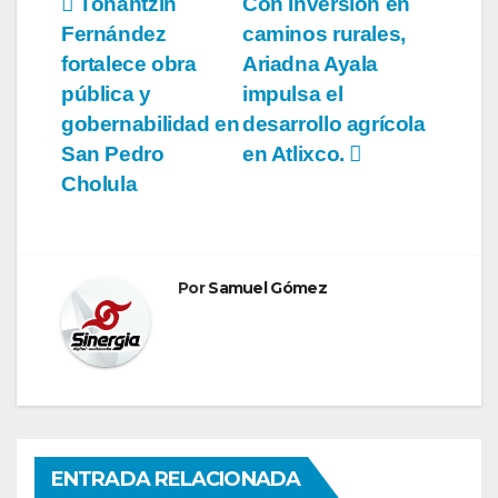
Navegación
Tonantzin
Con Inversión en
Fernández
caminos rurales,
de
fortalece obra
Ariadna Ayala
entradas
pública y
impulsa el
gobernabilidad en
desarrollo agrícola
San Pedro
en Atlixco.
Cholula
Por
Samuel Gómez
ENTRADA RELACIONADA