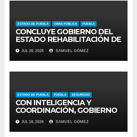
ESTADO DE PUEBLA
OBRA PÚBLICA
PUEBLA
CONCLUYE GOBIERNO DEL
ESTADO REHABILITACIÓN DE
CUATRO AVENIDAS DEL
JUL 26, 2026
SAMUEL GÓMEZ
PROGRAMA DE
PAVIMENTACIÓN 2026
ESTADO DE PUEBLA
PUEBLA
SEGURIDAD
CON INTELIGENCIA Y
COORDINACIÓN, GOBIERNO
DEL ESTADO GARANTIZA
JUL 16, 2026
SAMUEL GÓMEZ
SEGURIDAD EN VÍA
ATLIXCÁYOTL