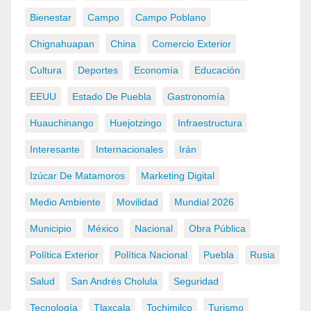
Bienestar
Campo
Campo Poblano
Chignahuapan
China
Comercio Exterior
Cultura
Deportes
Economía
Educación
EEUU
Estado De Puebla
Gastronomía
Huauchinango
Huejotzingo
Infraestructura
Interesante
Internacionales
Irán
Izúcar De Matamoros
Marketing Digital
Medio Ambiente
Movilidad
Mundial 2026
Municipio
México
Nacional
Obra Pública
Política Exterior
Política Nacional
Puebla
Rusia
Salud
San Andrés Cholula
Seguridad
Tecnología
Tlaxcala
Tochimilco
Turismo