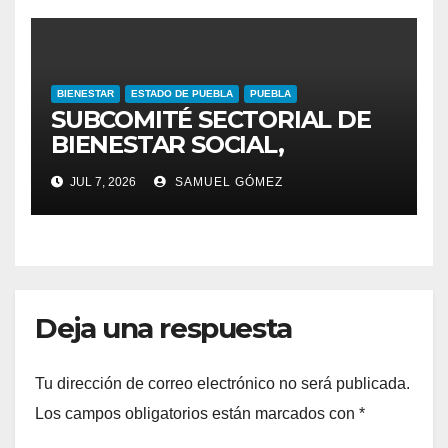
BIENESTAR
ESTADO DE PUEBLA
PUEBLA
SUBCOMITÉ SECTORIAL DE
BIENESTAR SOCIAL,
CONSTRUYE SOLUCIONES
JUL 7, 2026
SAMUEL GÓMEZ
PARA COMBATIR LA
POBREZA
Deja una respuesta
Tu dirección de correo electrónico no será publicada.
Los campos obligatorios están marcados con
*