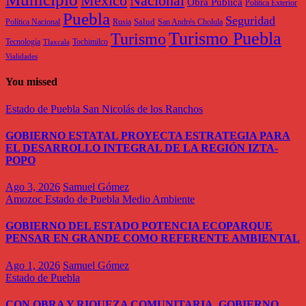
México
Nacional
Obra Pública
Política Exterior
Puebla
Seguridad
Salud
Política Nacional
Rusia
San Andrés Cholula
Turismo Puebla
Turismo
Tecnología
Tochimilco
Tlaxcala
Vialidades
You missed
Estado de Puebla
San Nicolás de los Ranchos
GOBIERNO ESTATAL PROYECTA ESTRATEGIA PARA
EL DESARROLLO INTEGRAL DE LA REGIÓN IZTA-
POPO
Ago 3, 2026
Samuel Gómez
Amozoc
Estado de Puebla
Medio Ambiente
GOBIERNO DEL ESTADO POTENCIA ECOPARQUE
PENSAR EN GRANDE COMO REFERENTE AMBIENTAL
Ago 1, 2026
Samuel Gómez
Estado de Puebla
CON OBRA Y RIQUEZA COMUNITARIA, GOBIERNO