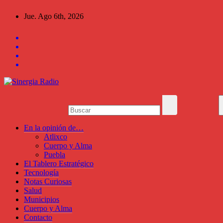
Saltar
Jue. Ago 6th, 2026
al
contenido
En la opinión de…
Atlixco
Cuerpo y Alma
Puebla
El Tablero Estratégico
Tecnología
Notas Curiosas
Salud
Municipios
Cuerpo y Alma
Contacto