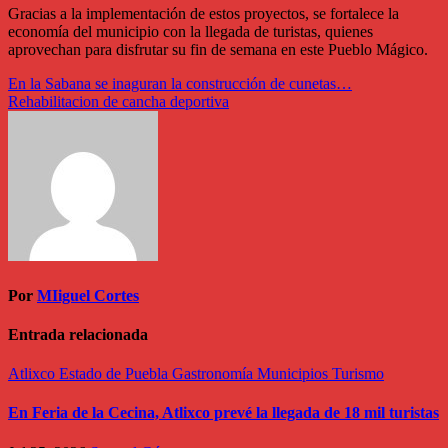
Gracias a la implementación de estos proyectos, se fortalece la
economía del municipio con la llegada de turistas, quienes
aprovechan para disfrutar su fin de semana en este Pueblo Mágico.
Navegación
En la Sabana se inaguran la construcción de cunetas…
Rehabilitacion de cancha deportiva
de
entradas
Por
MIiguel Cortes
Entrada relacionada
Atlixco
Estado de Puebla
Gastronomía
Municipios
Turismo
En Feria de la Cecina, Atlixco prevé la llegada de 18 mil turistas