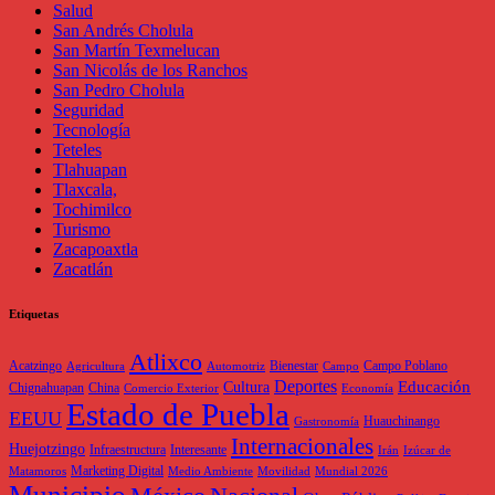
Salud
San Andrés Cholula
San Martín Texmelucan
San Nicolás de los Ranchos
San Pedro Cholula
Seguridad
Tecnología
Teteles
Tlahuapan
Tlaxcala,
Tochimilco
Turismo
Zacapoaxtla
Zacatlán
Etiquetas
Atlixco
Acatzingo
Bienestar
Campo Poblano
Agricultura
Automotriz
Campo
Deportes
Educación
Cultura
Chignahuapan
China
Comercio Exterior
Economía
Estado de Puebla
EEUU
Huauchinango
Gastronomía
Internacionales
Huejotzingo
Infraestructura
Interesante
Irán
Izúcar de
Marketing Digital
Matamoros
Medio Ambiente
Movilidad
Mundial 2026
Municipio