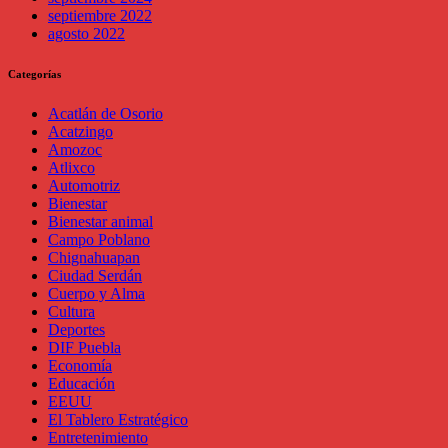
septiembre 2022
agosto 2022
Categorías
Acatlán de Osorio
Acatzingo
Amozoc
Atlixco
Automotriz
Bienestar
Bienestar animal
Campo Poblano
Chignahuapan
Ciudad Serdán
Cuerpo y Alma
Cultura
Deportes
DIF Puebla
Economía
Educación
EEUU
El Tablero Estratégico
Entretenimiento