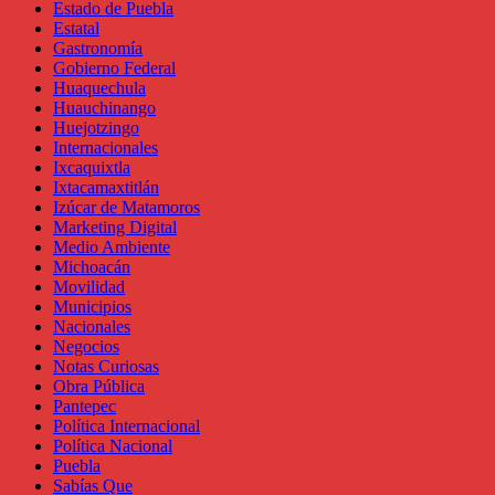
Estado de Puebla
Estatal
Gastronomía
Gobierno Federal
Huaquechula
Huauchinango
Huejotzingo
Internacionales
Ixcaquixtla
Ixtacamaxtitlán
Izúcar de Matamoros
Marketing Digital
Medio Ambiente
Michoacán
Movilidad
Municipios
Nacionales
Negocios
Notas Curiosas
Obra Pública
Pantepec
Política Internacional
Política Nacional
Puebla
Sabías Que