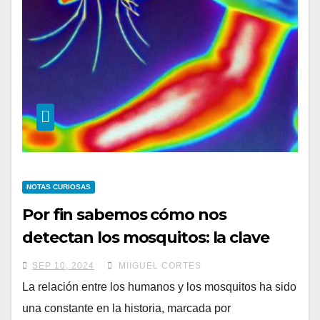
NOTAS CURIOSAS
Por fin sabemos cómo nos
detectan los mosquitos: la clave
está en la radiación infrarroja
SEP 10, 2024
MIIGUEL CORTES
La relación entre los humanos y los mosquitos ha sido
una constante en la historia, marcada por