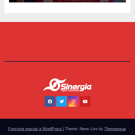
Funciona gracias a WordPress
|
Theme: News Live by
Themeansar
.