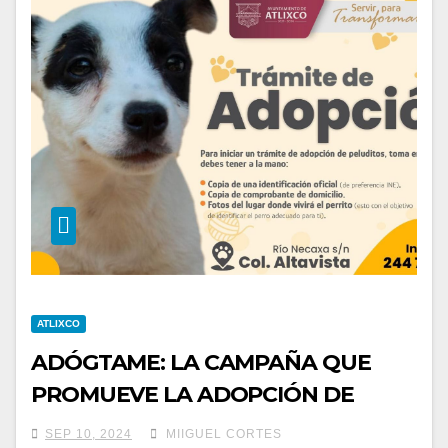
ATLIXCO
ADÓGTAME: LA CAMPAÑA QUE
PROMUEVE LA ADOPCIÓN DE
PERRITOS EN ATLIXCO
SEP 10, 2024
MIIGUEL CORTES