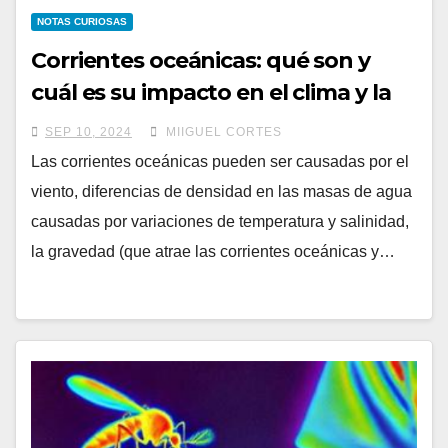
NOTAS CURIOSAS
Corrientes oceánicas: qué son y
cuál es su impacto en el clima y la
vida marina
SEP 10, 2024
MIIGUEL CORTES
Las corrientes oceánicas pueden ser causadas por el
viento, diferencias de densidad en las masas de agua
causadas por variaciones de temperatura y salinidad,
la gravedad (que atrae las corrientes oceánicas y…