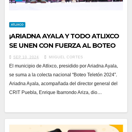
ATLIXCO
¡ARIADNA AYALA Y TODO ATLIXCO
SE UNEN CON FUERZA AL BOTEO
TELETÓN 2024!
SEP 10, 2024
MIIGUEL CORTES
El municipio de Atlixco, presidido por Ariadna Ayala,
se suma a la colecta nacional “Boteo Teletón 2024”.
Ariadna Ayala, acompañada del director general del
CRIT Puebla, Enrique Ibarrondo Ariza, dio…