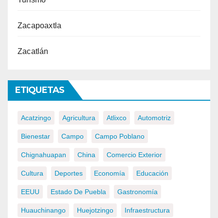
Zacapoaxtla
Zacatlán
ETIQUETAS
Acatzingo
Agricultura
Atlixco
Automotriz
Bienestar
Campo
Campo Poblano
Chignahuapan
China
Comercio Exterior
Cultura
Deportes
Economía
Educación
EEUU
Estado De Puebla
Gastronomía
Huauchinango
Huejotzingo
Infraestructura