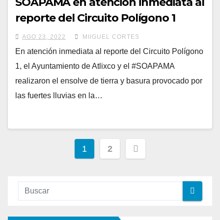
SOAPAMA en atención inmediata al
reporte del Circuito Polígono 1
AGO 23, 2022
MIIGUEL CORTES
En atención inmediata al reporte del Circuito Polígono
1, el Ayuntamiento de Atlixco y el #SOAPAMA
realizaron el ensolve de tierra y basura provocado por
las fuertes lluvias en la…
Paginación
1
2
de
entradas