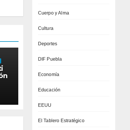
Cuerpo y Alma
Cultura
Deportes
DIF Puebla
i
ión
Economía
 de
Educación
ivas
EEUU
El Tablero Estratégico