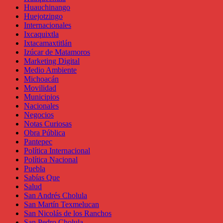
Huauchinango
Huejotzingo
Internacionales
Ixcaquixtla
Ixtacamaxtitlán
Izúcar de Matamoros
Marketing Digital
Medio Ambiente
Michoacán
Movilidad
Municipios
Nacionales
Negocios
Notas Curiosas
Obra Pública
Pantepec
Política Internacional
Política Nacional
Puebla
Sabías Que
Salud
San Andrés Cholula
San Martín Texmelucan
San Nicolás de los Ranchos
San Pedro Cholula