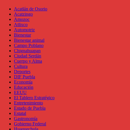
Acatlán de Osorio
Acatzingo
Amozoc
Atlixco
Automotriz
Bienestar
Bienestar animal
Campo Poblano
Chignahuapan
Ciudad Serdán
Cuerpo y Alma
Cultura
Deportes
DIF Puebla
Economía
Educación
EEUU
El Tablero Estratégico
Entretenimiento
Estado de Puebla
Estatal
Gastronomía
Gobierno Federal
Huaquechula