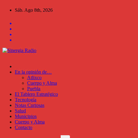
Saltar
Sáb. Ago 8th, 2026
al
contenido
En la opinión de…
Atlixco
Cuerpo y Alma
Puebla
El Tablero Estratégico
Tecnología
Notas Curiosas
Salud
Municipios
Cuerpo y Alma
Contacto