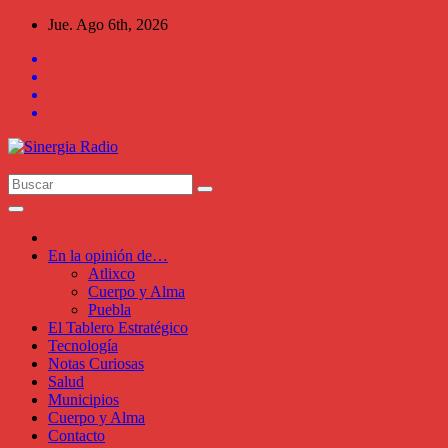
Saltar
Jue. Ago 6th, 2026
al
contenido
En la opinión de…
Atlixco
Cuerpo y Alma
Puebla
El Tablero Estratégico
Tecnología
Notas Curiosas
Salud
Municipios
Cuerpo y Alma
Contacto