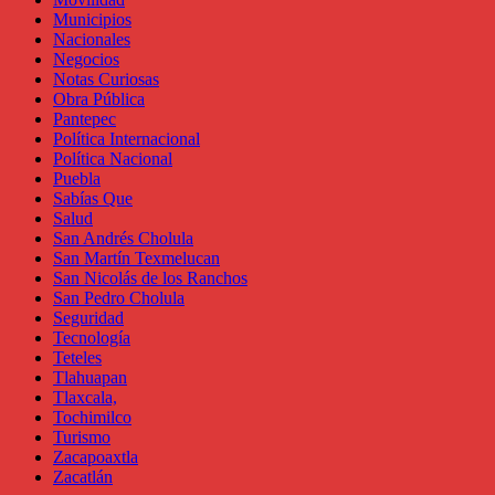
Municipios
Nacionales
Negocios
Notas Curiosas
Obra Pública
Pantepec
Política Internacional
Política Nacional
Puebla
Sabías Que
Salud
San Andrés Cholula
San Martín Texmelucan
San Nicolás de los Ranchos
San Pedro Cholula
Seguridad
Tecnología
Teteles
Tlahuapan
Tlaxcala,
Tochimilco
Turismo
Zacapoaxtla
Zacatlán