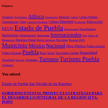
Etiquetas
Atlixco
Acatzingo
Bienestar
Campo Poblano
Agricultura
Automotriz
Campo
Deportes
Educación
Cultura
Chignahuapan
China
Comercio Exterior
Economía
Estado de Puebla
EEUU
Huauchinango
Gastronomía
Internacionales
Huejotzingo
Infraestructura
Interesante
Irán
Izúcar de
Marketing Digital
Matamoros
Medio Ambiente
Movilidad
Mundial 2026
Municipio
México
Nacional
Obra Pública
Política Exterior
Puebla
Seguridad
Salud
Política Nacional
Rusia
San Andrés Cholula
Turismo Puebla
Turismo
Tecnología
Tochimilco
Tlaxcala
Vialidades
You missed
Estado de Puebla
San Nicolás de los Ranchos
GOBIERNO ESTATAL PROYECTA ESTRATEGIA PARA
EL DESARROLLO INTEGRAL DE LA REGIÓN IZTA-
POPO