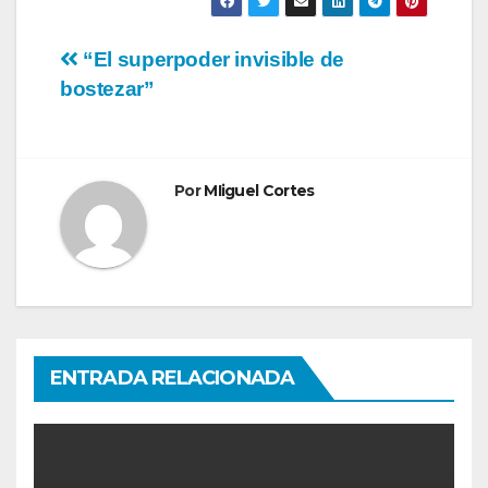
Navegación
“El superpoder invisible de
bostezar”
de
entradas
Por
MIiguel Cortes
ENTRADA RELACIONADA