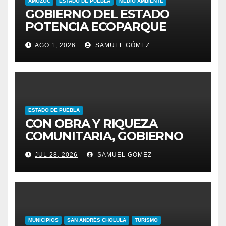
AMOZOC
ESTADO DE PUEBLA
MEDIO AMBIENTE
GOBIERNO DEL ESTADO
POTENCIA ECOPARQUE
PENSAR EN GRANDE COMO
AGO 1, 2026
SAMUEL GÓMEZ
REFERENTE AMBIENTAL
ESTADO DE PUEBLA
CON OBRA Y RIQUEZA
COMUNITARIA, GOBIERNO
ESTATAL INCENTIVA AL
JUL 28, 2026
SAMUEL GÓMEZ
TALENTO ARTESANAL
MUNICIPIOS
SAN ANDRÉS CHOLULA
TURISMO