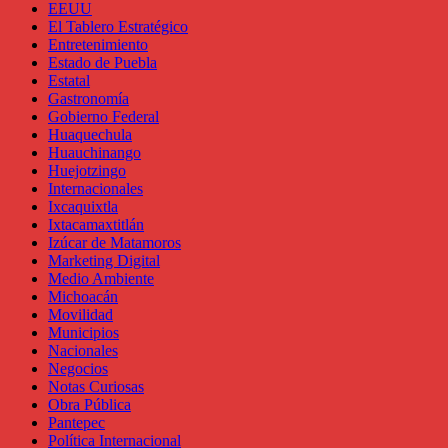
EEUU
El Tablero Estratégico
Entretenimiento
Estado de Puebla
Estatal
Gastronomía
Gobierno Federal
Huaquechula
Huauchinango
Huejotzingo
Internacionales
Ixcaquixtla
Ixtacamaxtitlán
Izúcar de Matamoros
Marketing Digital
Medio Ambiente
Michoacán
Movilidad
Municipios
Nacionales
Negocios
Notas Curiosas
Obra Pública
Pantepec
Política Internacional