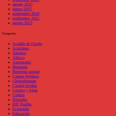
agosto 2025
marzo 2025
septiembre 2024
septiembre 2022
agosto 2022
Categorías
Acatlán de Osorio
Acatzingo
Amozoc
Atlixco
Automotriz
Bienestar
Bienestar animal
Campo Poblano
Chignahuapan
Ciudad Serdán
Cuerpo y Alma
Cultura
Deportes
DIF Puebla
Economía
Educación