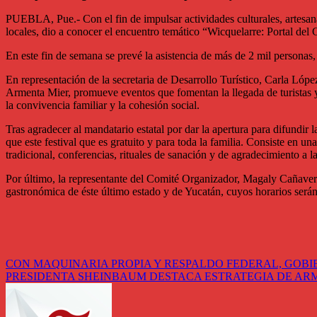
PUEBLA, Pue.- Con el fin de impulsar actividades culturales, artesanale
locales, dio a conocer el encuentro temático “Wicquelarre: Portal de
En este fin de semana se prevé la asistencia de más de 2 mil personas,
En representación de la secretaria de Desarrollo Turístico, Carla Lóp
Armenta Mier, promueve eventos que fomentan la llegada de turistas y
la convivencia familiar y la cohesión social.
Tras agradecer al mandatario estatal por dar la apertura para difundir l
que este festival que es gratuito y para toda la familia. Consiste en 
tradicional, conferencias, rituales de sanación y de agradecimiento a la
Por último, la representante del Comité Organizador, Magaly Cañavera
gastronómica de éste último estado y de Yucatán, cuyos horarios serán 
Navegación
CON MAQUINARIA PROPIA Y RESPALDO FEDERAL, GOB
PRESIDENTA SHEINBAUM DESTACA ESTRATEGIA DE AR
de
entradas