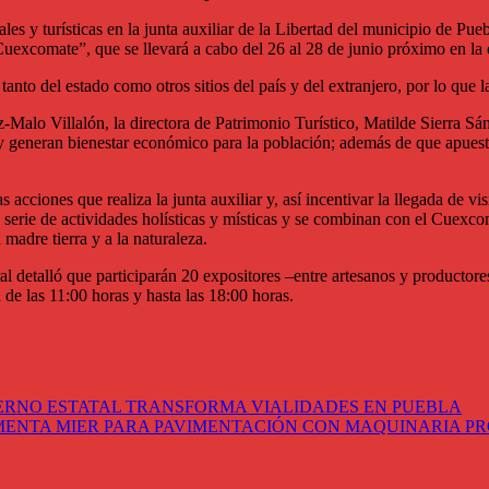
s y turísticas en la junta auxiliar de la Libertad del municipio de Pueb
l Cuexcomate”, que se llevará a cabo del 26 al 28 de junio próximo en 
 tanto del estado como otros sitios del país y del extranjero, por lo qu
ez-Malo Villalón, la directora de Patrimonio Turístico, Matilde Sierra 
 generan bienestar económico para la población; además de que apuesta
as acciones que realiza la junta auxiliar y, así incentivar la llegada de 
una serie de actividades holísticas y místicas y se combinan con el Cue
 madre tierra y a la naturaleza.
l detalló que participarán 20 expositores –entre artesanos y producto
de las 11:00 horas y hasta las 18:00 horas.
IERNO ESTATAL TRANSFORMA VIALIDADES EN PUEBLA
MENTA MIER PARA PAVIMENTACIÓN CON MAQUINARIA PR