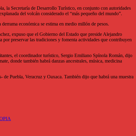
la, la Secretaría de Desarrollo Turístico, en conjunto con autoridades
la explanada del volcán considerado el “más pequeño del mundo”.
e la derrama económica se estima en medio millón de pesos.
Sánchez, expuso que el Gobierno del Estado que preside Alejandro
 por preservar las tradiciones y fomenta actividades que contribuyen
visitantes, el coordinador turístico, Sergio Emiliano Spínola Román, dijo
xcomate, donde también habrá danzas ancestrales, música, medicina
res- de Puebla, Veracruz y Oaxaca. También dijo que habrá una muestra
OPIA