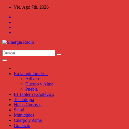
Saltar
Vie. Ago 7th, 2026
al
contenido
En la opinión de…
Atlixco
Cuerpo y Alma
Puebla
El Tablero Estratégico
Tecnología
Notas Curiosas
Salud
Municipios
Cuerpo y Alma
Contacto