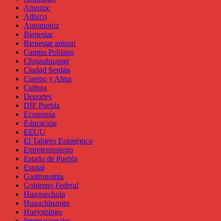
Amozoc
Atlixco
Automotriz
Bienestar
Bienestar animal
Campo Poblano
Chignahuapan
Ciudad Serdán
Cuerpo y Alma
Cultura
Deportes
DIF Puebla
Economía
Educación
EEUU
El Tablero Estratégico
Entretenimiento
Estado de Puebla
Estatal
Gastronomía
Gobierno Federal
Huaquechula
Huauchinango
Huejotzingo
Internacionales