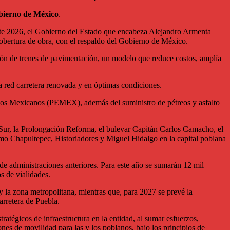
obierno de México
.
nte 2026, el Gobierno del Estado que encabeza Alejandro Armenta
 cobertura de obra, con el respaldo del Gobierno de México.
ión de trenes de pavimentación, un modelo que reduce costos, amplía
na red carretera renovada y en óptimas condiciones.
leos Mexicanos (PEMEX), además del suministro de pétreos y asfalto
4 Sur, la Prolongación Reforma, el bulevar Capitán Carlos Camacho, el
como Chapultepec, Historiadores y Miguel Hidalgo en la capital poblana
e administraciones anteriores. Para este año se sumarán 12 mil
s de vialidades.
l y la zona metropolitana, mientras que, para 2027 se prevé la
carretera de Puebla.
atégicos de infraestructura en la entidad, al sumar esfuerzos,
ones de movilidad para las y los poblanos, bajo los principios de