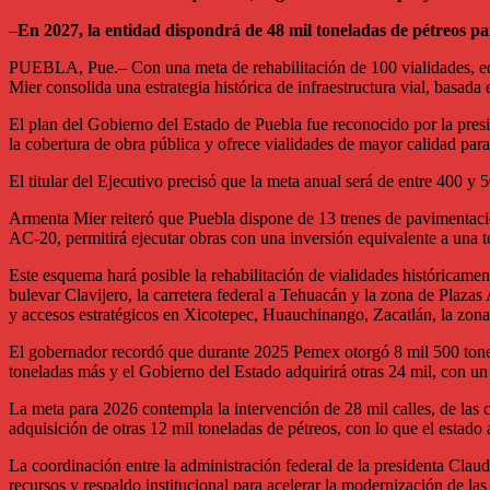
–
En 2027, la entidad dispondrá de 48 mil toneladas de pétreos 
PUEBLA, Pue.– Con una meta de rehabilitación de 100 vialidades, equ
Mier consolida una estrategia histórica de infraestructura vial, basad
El plan del Gobierno del Estado de Puebla fue reconocido por la pre
la cobertura de obra pública y ofrece vialidades de mayor calidad para
El titular del Ejecutivo precisó que la meta anual será de entre 400 y
Armenta Mier reiteró que Puebla dispone de 13 trenes de pavimentaci
AC-20, permitirá ejecutar obras con una inversión equivalente a una te
Este esquema hará posible la rehabilitación de vialidades históricame
bulevar Clavijero, la carretera federal a Tehuacán y la zona de Plaza
y accesos estratégicos en Xicotepec, Huauchinango, Zacatlán, la zona 
El gobernador recordó que durante 2025 Pemex otorgó 8 mil 500 tonela
toneladas más y el Gobierno del Estado adquirirá otras 24 mil, con un 
La meta para 2026 contempla la intervención de 28 mil calles, de las cu
adquisición de otras 12 mil toneladas de pétreos, con lo que el estado a
La coordinación entre la administración federal de la presidenta Claud
recursos y respaldo institucional para acelerar la modernización de las