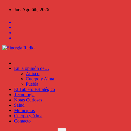
Saltar
Jue. Ago 6th, 2026
al
contenido
En la opinión de…
Atlixco
Cuerpo y Alma
Puebla
El Tablero Estratégico
Tecnología
Notas Curiosas
Salud
Municipios
Cuerpo y Alma
Contacto