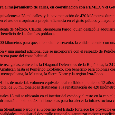
para el mejoramiento de calles, en coordinación con PEMEX y el G
ivalentes a 28 mil calles, y la pavimentación de 420 kilómetros dura
a en el uso de maquinaria propia, eficiencia en el gasto público y mayor
sidenta de México, Claudia Sheinbaum Pardo, quien destacó la adquisic
 beneficio de las familias poblanas.
 500 kilómetros para que, al concluir el sexenio, la entidad cuente con u
ón y una unidad adicional que se incorporará con el respaldo de Petró
rcera parte del costo habitual.
nte rezagadas, entre ellas la Diagonal Defensores de la República, la 2
s Amalucan hasta el Periférico Ecológico, con beneficio para colonias 
metropolitana, la Mixteca, la Sierra Norte y la región Izta-Popo.
das de material, volumen equivalente al recibido durante los 12 años d
total de 36 mil toneladas destinadas a la rehabilitación de 420 kilómetro
ales 18 mil se ubicarán en el interior del estado y el resto en la capita
lcanzará un total de 48 mil toneladas para fortalecer la infraestructura 
ia Sheinbaum Pardo y el Gobierno del Estado fortalece los proyectos estr
 vialidades, impulsar el desarrollo regional y garantizar mejores condici