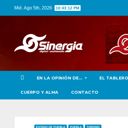
Saltar
Mié. Ago 5th, 2026
10:43:14 PM
al
contenido
EN LA OPINIÓN DE…
EL TABLER
CUERPO Y ALMA
CONTACTO
ESTADO DE PUEBLA
PUEBLA
TURISMO