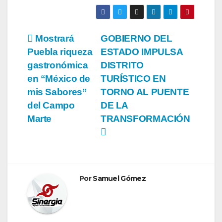
Navegación
Mostrará
GOBIERNO DEL
Puebla riqueza
ESTADO IMPULSA
de
gastronómica
DISTRITO
entradas
en “México de
TURÍSTICO EN
mis Sabores”
TORNO AL PUENTE
del Campo
DE LA
Marte
TRANSFORMACIÓN
Por
Samuel Gómez