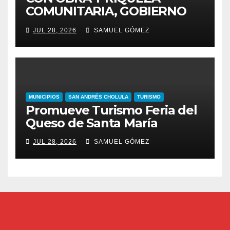
COMUNITARIA, GOBIERNO
ESTATAL INCENTIVA AL
JUL 28, 2026
SAMUEL GÓMEZ
TALENTO ARTESANAL
MUNICIPIOS
SAN ANDRÉS CHOLULA
TURISMO
Promueve Turismo Feria del
Queso de Santa María
JUL 28, 2026
SAMUEL GÓMEZ