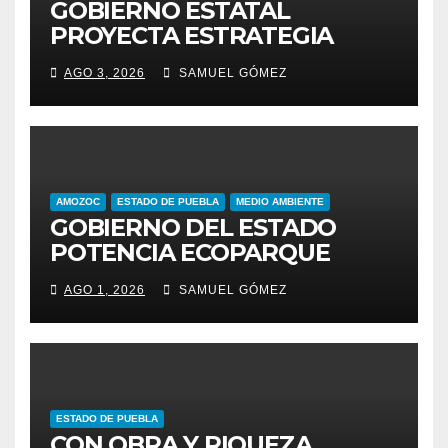
GOBIERNO ESTATAL
PROYECTA ESTRATEGIA
PARA EL DESARROLLO
AGO 3, 2026
SAMUEL GÓMEZ
INTEGRAL DE LA REGIÓN
IZTA-POPO
AMOZOC
ESTADO DE PUEBLA
MEDIO AMBIENTE
GOBIERNO DEL ESTADO
POTENCIA ECOPARQUE
PENSAR EN GRANDE COMO
AGO 1, 2026
SAMUEL GÓMEZ
REFERENTE AMBIENTAL
ESTADO DE PUEBLA
CON OBRA Y RIQUEZA