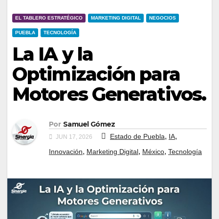
EL TABLERO ESTRATÉGICO
MARKETING DIGITAL
NEGOCIOS
PUEBLA
TECNOLOGÍA
La IA y la
Optimización para
Motores Generativos.
Por
Samuel Gómez
,
,
Estado de Puebla
IA
JUN 17, 2026
,
,
,
Innovación
Marketing Digital
México
Tecnología