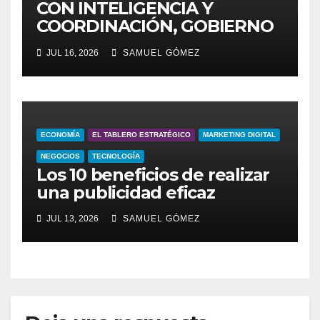
CON INTELIGENCIA Y
COORDINACIÓN, GOBIERNO
DEL ESTADO GARANTIZA
JUL 16, 2026
SAMUEL GÓMEZ
SEGURIDAD EN VÍA
ATLIXCÁYOTL
ECONOMÍA
EL TABLERO ESTRATÉGICO
MARKETING DIGITAL
NEGOCIOS
TECNOLOGÍA
Los 10 beneficios de realizar
una publicidad eficaz
JUL 13, 2026
SAMUEL GÓMEZ