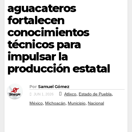
aguacateros
fortalecen
conocimientos
técnicos para
impulsar la
producción estatal
Por
Samuel Gómez
,
,
Atlixco
Estado de Puebla
JUN 1, 2026
,
,
,
México
Michoacán
Municipio
Nacional