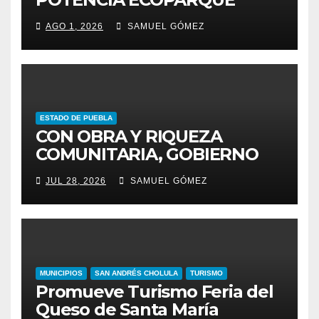
PENSAR EN GRANDE COMO
AGO 1, 2026
SAMUEL GÓMEZ
REFERENTE AMBIENTAL
ESTADO DE PUEBLA
CON OBRA Y RIQUEZA
COMUNITARIA, GOBIERNO
ESTATAL INCENTIVA AL
JUL 28, 2026
SAMUEL GÓMEZ
TALENTO ARTESANAL
MUNICIPIOS
SAN ANDRÉS CHOLULA
TURISMO
Promueve Turismo Feria del
Queso de Santa María