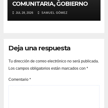
COMUNITARIA, GOBIERNO
ESTATAL INCENTIVA AL
JUL 28, 2026
SAMUEL GÓMEZ
TALENTO ARTESANAL
Deja una respuesta
Tu dirección de correo electrónico no será publicada.
Los campos obligatorios están marcados con
*
Comentario
*