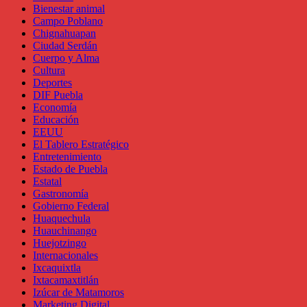
Bienestar animal
Campo Poblano
Chignahuapan
Ciudad Serdán
Cuerpo y Alma
Cultura
Deportes
DIF Puebla
Economía
Educación
EEUU
El Tablero Estratégico
Entretenimiento
Estado de Puebla
Estatal
Gastronomía
Gobierno Federal
Huaquechula
Huauchinango
Huejotzingo
Internacionales
Ixcaquixtla
Ixtacamaxtitlán
Izúcar de Matamoros
Marketing Digital