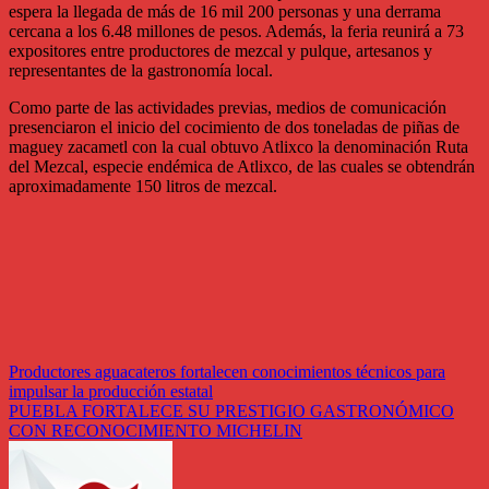
espera la llegada de más de 16 mil 200 personas y una derrama
cercana a los 6.48 millones de pesos. Además, la feria reunirá a 73
expositores entre productores de mezcal y pulque, artesanos y
representantes de la gastronomía local.
Como parte de las actividades previas, medios de comunicación
presenciaron el inicio del cocimiento de dos toneladas de piñas de
maguey zacametl con la cual obtuvo Atlixco la denominación Ruta
del Mezcal, especie endémica de Atlixco, de las cuales se obtendrán
aproximadamente 150 litros de mezcal.
Navegación
Productores aguacateros fortalecen conocimientos técnicos para
impulsar la producción estatal
de
PUEBLA FORTALECE SU PRESTIGIO GASTRONÓMICO
entradas
CON RECONOCIMIENTO MICHELIN