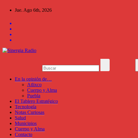
Saltar
Jue. Ago 6th, 2026
al
contenido
En la opinión de…
Atlixco
Cuerpo y Alma
Puebla
El Tablero Estratégico
Tecnología
Notas Curiosas
Salud
Municipios
Cuerpo y Alma
Contacto