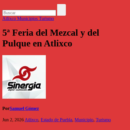
Atlixco
Municipios
Turismo
5ª Feria del Mezcal y del
Pulque en Atlixco
Por
Samuel Gómez
Jun 2, 2026
Atlixco
,
Estado de Puebla
,
Municipio
,
Turismo