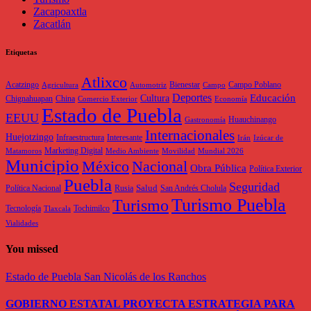
Zacapoaxtla
Zacatlán
Etiquetas
Atlixco
Acatzingo
Bienestar
Campo Poblano
Agricultura
Automotriz
Campo
Deportes
Educación
Cultura
Chignahuapan
China
Comercio Exterior
Economía
Estado de Puebla
EEUU
Huauchinango
Gastronomía
Internacionales
Huejotzingo
Infraestructura
Interesante
Irán
Izúcar de
Marketing Digital
Matamoros
Medio Ambiente
Movilidad
Mundial 2026
Municipio
México
Nacional
Obra Pública
Política Exterior
Puebla
Seguridad
Salud
Política Nacional
Rusia
San Andrés Cholula
Turismo Puebla
Turismo
Tecnología
Tochimilco
Tlaxcala
Vialidades
You missed
Estado de Puebla
San Nicolás de los Ranchos
GOBIERNO ESTATAL PROYECTA ESTRATEGIA PARA