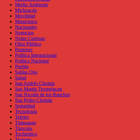
Medio Ambiente
Michoacán
Movilidad
Municipios
Nacionales
Negocios
Notas Curiosas
Obra Pública
Pantepec
Política Internacional
Política Nacional
Puebla
Sabías Que
Salud
San Andrés Cholula
San Martín Texmelucan
San Nicolás de los Ranchos
San Pedro Cholula
Seguridad
Tecnología
Teteles
Tlahuapan
Tlaxcala,
Tochimilco
Turismo