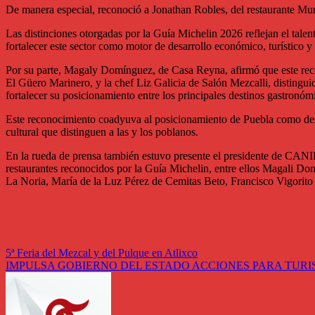
De manera especial, reconoció a Jonathan Robles, del restaurante Mur
Las distinciones otorgadas por la Guía Michelin 2026 reflejan el tale
fortalecer este sector como motor de desarrollo económico, turístico 
Por su parte, Magaly Domínguez, de Casa Reyna, afirmó que este recono
El Güero Marinero, y la chef Liz Galicia de Salón Mezcalli, distingui
fortalecer su posicionamiento entre los principales destinos gastronómi
Este reconocimiento coadyuva al posicionamiento de Puebla como destin
cultural que distinguen a las y los poblanos.
En la rueda de prensa también estuvo presente el presidente de CA
restaurantes reconocidos por la Guía Michelin, entre ellos Magali D
La Noria, María de la Luz Pérez de Cemitas Beto, Francisco Vigorito
Navegación
5ª Feria del Mezcal y del Pulque en Atlixco
IMPULSA GOBIERNO DEL ESTADO ACCIONES PARA TURI
de
entradas