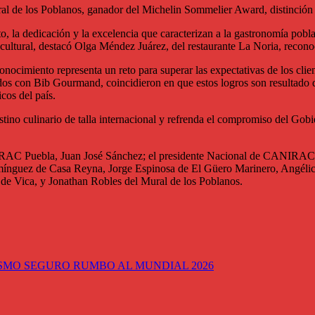
al de los Poblanos, ganador del Michelin Sommelier Award, distinción q
nto, la dedicación y la excelencia que caracterizan a la gastronomía po
y cultural, destacó Olga Méndez Juárez, del restaurante La Noria, recon
cimiento representa un reto para superar las expectativas de los clien
dos con Bib Gourmand, coincidieron en que estos logros son resultado del
cos del país.
o culinario de talla internacional y refrenda el compromiso del Gobier
NIRAC Puebla, Juan José Sánchez; el presidente Nacional de CANIRAC,
omínguez de Casa Reyna, Jorge Espinosa de El Güero Marinero, Angélic
 de Vica, y Jonathan Robles del Mural de los Poblanos.
SMO SEGURO RUMBO AL MUNDIAL 2026