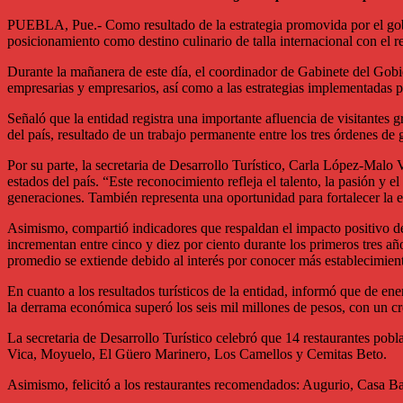
PUEBLA, Pue.- Como resultado de la estrategia promovida por el gobe
posicionamiento como destino culinario de talla internacional con el 
Durante la mañanera de este día, el coordinador de Gabinete del Gobier
empresarias y empresarios, así como a las estrategias implementadas pa
Señaló que la entidad registra una importante afluencia de visitantes g
del país, resultado de un trabajo permanente entre los tres órdenes de 
Por su parte, la secretaria de Desarrollo Turístico, Carla López-Malo 
estados del país. “Este reconocimiento refleja el talento, la pasión y 
generaciones. También representa una oportunidad para fortalecer la 
Asimismo, compartió indicadores que respaldan el impacto positivo de 
incrementan entre cinco y diez por ciento durante los primeros tres añ
promedio se extiende debido al interés por conocer más establecimient
En cuanto a los resultados turísticos de la entidad, informó que de en
la derrama económica superó los seis mil millones de pesos, con un cr
La secretaria de Desarrollo Turístico celebró que 14 restaurantes po
Vica, Moyuelo, El Güero Marinero, Los Camellos y Cemitas Beto.
Asimismo, felicitó a los restaurantes recomendados: Augurio, Casa Ba