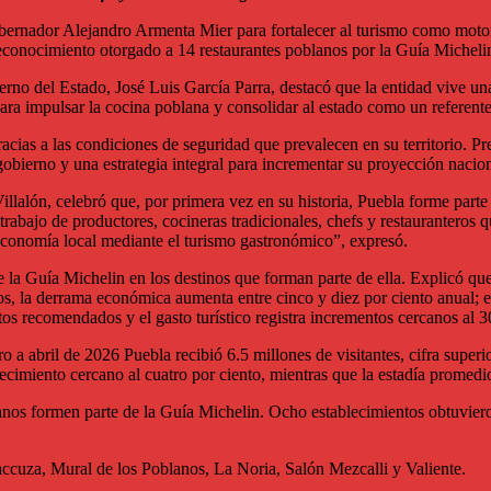
rnador Alejandro Armenta Mier para fortalecer al turismo como motor 
reconocimiento otorgado a 14 restaurantes poblanos por la Guía Michelin
no del Estado, José Luis García Parra, destacó que la entidad vive una n
ra impulsar la cocina poblana y consolidar al estado como un referente 
racias a las condiciones de seguridad que prevalecen en su territorio. P
gobierno y una estrategia integral para incrementar su proyección nacion
Villalón, celebró que, por primera vez en su historia, Puebla forme part
el trabajo de productores, cocineras tradicionales, chefs y restaurantero
economía local mediante el turismo gastronómico”, expresó.
la Guía Michelin en los destinos que forman parte de ella. Explicó que
os, la derrama económica aumenta entre cinco y diez por ciento anual; e
os recomendados y el gasto turístico registra incrementos cercanos al 3
ero a abril de 2026 Puebla recibió 6.5 millones de visitantes, cifra sup
ecimiento cercano al cuatro por ciento, mientras que la estadía promedi
blanos formen parte de la Guía Michelin. Ocho establecimientos obtuvi
ccuza, Mural de los Poblanos, La Noria, Salón Mezcalli y Valiente.