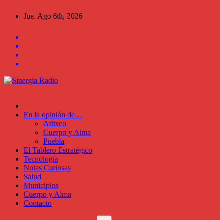
Saltar
Jue. Ago 6th, 2026
al
contenido
En la opinión de…
Atlixco
Cuerpo y Alma
Puebla
El Tablero Estratégico
Tecnología
Notas Curiosas
Salud
Municipios
Cuerpo y Alma
Contacto