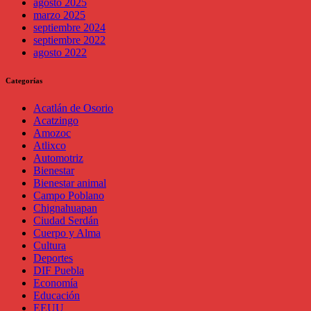
agosto 2025
marzo 2025
septiembre 2024
septiembre 2022
agosto 2022
Categorías
Acatlán de Osorio
Acatzingo
Amozoc
Atlixco
Automotriz
Bienestar
Bienestar animal
Campo Poblano
Chignahuapan
Ciudad Serdán
Cuerpo y Alma
Cultura
Deportes
DIF Puebla
Economía
Educación
EEUU