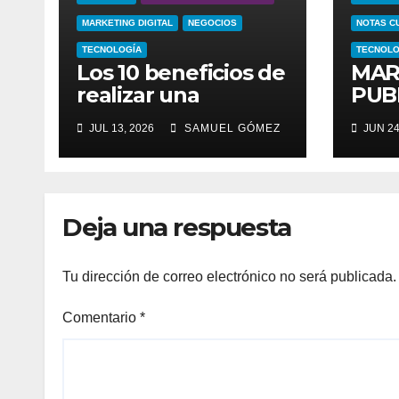
MARKETING DIGITAL
NEGOCIOS
NOTAS C
TECNOLOGÍA
TECNOLO
Los 10 beneficios de
MAR
realizar una
PUB
publicidad eficaz
CON
JUL 13, 2026
SAMUEL GÓMEZ
JUN 24
DIF
MUC
CON
Deja una respuesta
Tu dirección de correo electrónico no será publicada.
Comentario
*